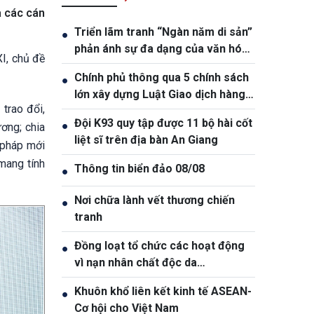
a các cán
Triển lãm tranh “Ngàn năm di sản”
●
phản ánh sự đa dạng của văn hóa
XI, chủ đề
Việt Nam
Chính phủ thông qua 5 chính sách
●
lớn xây dựng Luật Giao dịch hàng
 trao đổi,
hóa phái sinh
Đội K93 quy tập được 11 bộ hài cốt
●
ương; chia
liệt sĩ trên địa bàn An Giang
 pháp mới
mang tính
Thông tin biển đảo 08/08
●
Nơi chữa lành vết thương chiến
●
tranh
Đồng loạt tổ chức các hoạt động
●
vì nạn nhân chất độc da
cam/dioxin
Khuôn khổ liên kết kinh tế ASEAN-
●
Cơ hội cho Việt Nam