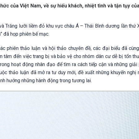
hức của Việt Nam, về sự hiếu khách, nhiệt tình và tận tụy củ
 và Trăng lưỡi liềm đỏ khu vực châu Á – Thái Bình dương lần thứ 
” đã họp phiên bế mạc.
các phiên thảo luận và hội thảo chuyên đề, các đại biểu đã cùng
an tâm đến việc trang bị và bảo vệ cho nhóm dân cư dễ bị tổn th
trong hoạt động nhân đạo để tìm ra cách tiếp cận và những giải
uộc thảo luận đã mở ra tư duy mới, đề xuất những khuyến nghị 
định hướng những hành động trong tương lai.