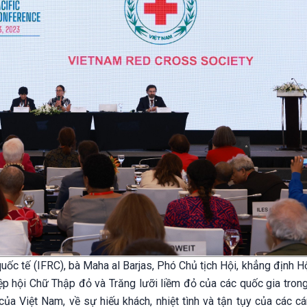
uốc tế (IFRC), bà Maha al Barjas, Phó Chủ tịch Hội, khẳng định H
Hiệp hội Chữ Thập đỏ và Trăng lưỡi liềm đỏ của các quốc gia tron
a Việt Nam, về sự hiếu khách, nhiệt tình và tận tụy của các cán