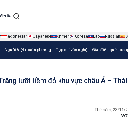
ện tiếng Việt
Media
n
Indonesian
Japanese
Khmer
Korean
Lao
Russian
S
Người Việt muôn phương
Tạp chí văn nghệ
Giai điệu quê hươn
Trăng lưỡi liềm đỏ khu vực châu Á – Thái
Thứ năm, 23/11/2
VO