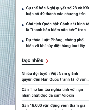
Cụ thể hóa Nghị quyết số 23 và Kết
●
luận số 49 thành các chương trình
hành động cụ thể
Chủ tịch Quốc hội: Cảnh sát kinh tế
●
là “thanh bảo kiếm sắc bén” trong
đấu tranh phòng, chống tội phạm
Dự thảo Luật Phòng, chống phổ
●
biến vũ khí hủy diệt hàng loạt lấy
phòng ngừa làm trọng tâm
Đọc nhiều
Nhiều đội tuyển Việt Nam giành
quyền đến Hàn Quốc tranh tài ở vòng
chung kết NYPC 2026
Cần Thơ lan tỏa nghĩa tình với nạn
nhân chất độc da cam/dioxin
Gần 18.000 vận động viên tham gia