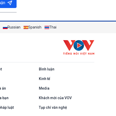
uận
Russian
Spanish
Thai
ệt
Bình luận
Kinh tế
à án
Media
a bạn
Khách mời của VOV
háp luật
Tạp chí văn nghệ