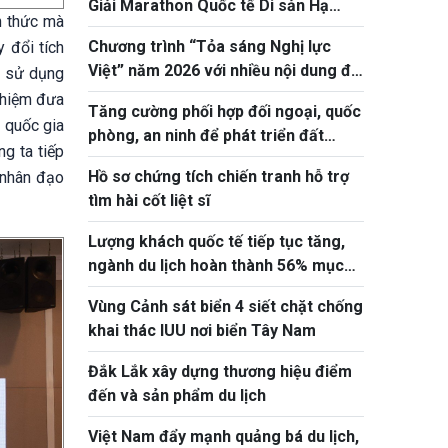
Giải Marathon Quốc tế Di sản Hạ
h thức mà
Long 2026
Chương trình “Tỏa sáng Nghị lực
 đổi tích
Việt” năm 2026 với nhiều nội dung đổi
à sử dụng
mới, thiết thực
 nhiệm đưa
Tăng cường phối hợp đối ngoại, quốc
 quốc gia
phòng, an ninh để phát triển đất
g ta tiếp
nước
Hồ sơ chứng tích chiến tranh hỗ trợ
 nhân đạo
tìm hài cốt liệt sĩ
Lượng khách quốc tế tiếp tục tăng,
ngành du lịch hoàn thành 56% mục
tiêu năm 2026
Vùng Cảnh sát biển 4 siết chặt chống
khai thác IUU nơi biển Tây Nam
Đắk Lắk xây dựng thương hiệu điểm
đến và sản phẩm du lịch
Việt Nam đẩy mạnh quảng bá du lịch,