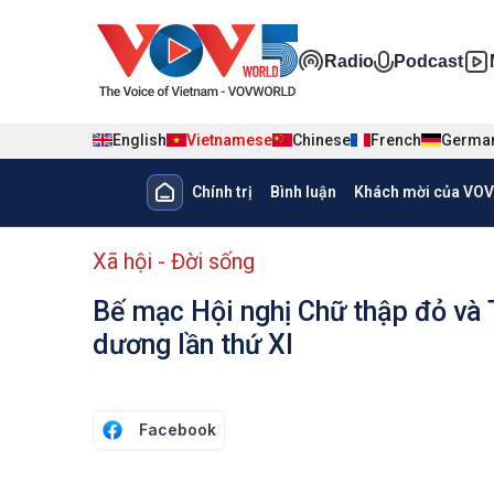
Nhảy đến nội dung
Đa phương ti
Radio
Podcast
English
Vietnamese
Chinese
French
Germa
Main navigation
Chính trị
Bình luận
Khách mời của VOV
menu phụ tiếng Việt
Xã hội - Đời sống
Bế mạc Hội nghị Chữ thập đỏ và 
dương lần thứ XI
Facebook