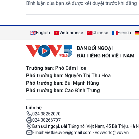
Bình luận của bạn sẽ được xét duyệt trước khi đăng
English
Vietnamese
Chinese
French
BAN ĐỐI NGOẠI
ĐÀI TIẾNG NÓI VIỆT NAM
Trưởng ban
: Phó Cẩm Hoa
Phó trưởng ban:
Nguyễn Thị Thu Hoa
Phó trưởng ban:
Bùi Mạnh Hùng
Phó trưởng ban:
Cao Đình Trung
Liên hệ
024 38252070
024 38266707
Ban Đối ngoại, Đài Tiếng nói Việt Nam, 45 Bà Triệu, Hà N
Email: vietkieuvov@gmail.com - vovworld@vov.vn