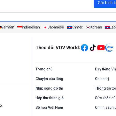
Gửi bình l
German
Indonesian
Japanese
Khmer
Korean
Lao
Mạng xã hội
Theo dõi VOV World:
Trang chủ
Dạy tiếng Vi
Chuyện của làng
Chính trị
Nhịp sống đô thị
Thông tin to
Hộp thư thính giả
Sức khỏe củ
ội
Số hoá Việt Nam
Chính sách p