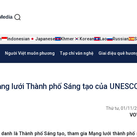
ện tiếng Việt
Media
n
Indonesian
Japanese
Khmer
Korean
Lao
Russian
S
Người Việt muôn phương
Tạp chí văn nghệ
Giai điệu quê hươn
Mạng lưới Thành phố Sáng tạo của UNESC
Thứ tư, 01/11/2
VO
i danh là Thành phố Sáng tạo, tham gia Mạng lưới thành phố