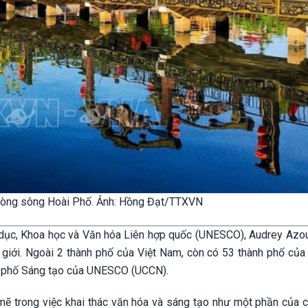
 dòng sông Hoài Phố. Ảnh: Hồng Đạt/TTXVN
dục, Khoa học và Văn hóa Liên hợp quốc (UNESCO), Audrey Azou
giới. Ngoài 2 thành phố của Việt Nam, còn có 53 thành phố của
h phố Sáng tạo của UNESCO (UCCN).
ẽ trong việc khai thác văn hóa và sáng tạo như một phần của c