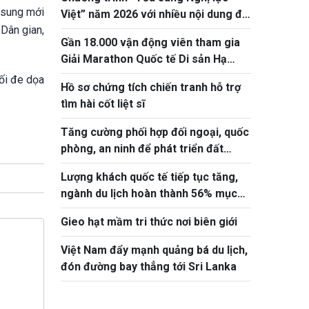
ổ sung mới
Việt” năm 2026 với nhiều nội dung đổi
 Dân gian,
mới, thiết thực
Gần 18.000 vận động viên tham gia
Giải Marathon Quốc tế Di sản Hạ
Long 2026
ối đe dọa
Hồ sơ chứng tích chiến tranh hỗ trợ
tìm hài cốt liệt sĩ
Tăng cường phối hợp đối ngoại, quốc
phòng, an ninh để phát triển đất
nước
Lượng khách quốc tế tiếp tục tăng,
ngành du lịch hoàn thành 56% mục
tiêu năm 2026
Gieo hạt mầm tri thức nơi biên giới
Việt Nam đẩy mạnh quảng bá du lịch,
đón đường bay thẳng tới Sri Lanka