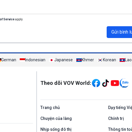
of Service
apply.
Gửi bình l
German
Indonesian
Japanese
Khmer
Korean
Lao
Mạng xã hội
Theo dõi VOV World:
Trang chủ
Dạy tiếng Vi
Chuyện của làng
Chính trị
Nhịp sống đô thị
Thông tin to