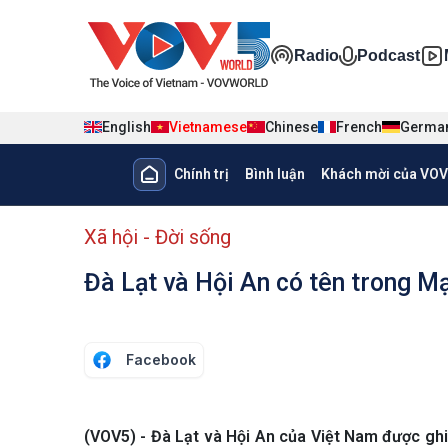
Nhảy đến nội dung
Đa phương ti
Radio
Podcast
English
Vietnamese
Chinese
French
Germa
Main navigation
Chính trị
Bình luận
Khách mời của VOV
menu phụ tiếng Việt
Xã hội - Đời sống
Đà Lạt và Hội An có tên trong 
Facebook
(VOV5) - Đà Lạt và Hội An của Việt Nam được gh