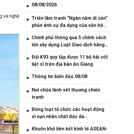
08/08/2026
●
ng và nghệ
Triển lãm tranh “Ngàn năm di sản”
●
phản ánh sự đa dạng của văn hóa
Việt Nam
Chính phủ thông qua 5 chính sách
●
lớn xây dựng Luật Giao dịch hàng
hóa phái sinh
Đội K93 quy tập được 11 bộ hài cốt
●
liệt sĩ trên địa bàn An Giang
Thông tin biển đảo 08/08
●
Nơi chữa lành vết thương chiến
●
tranh
Đồng loạt tổ chức các hoạt động
●
vì nạn nhân chất độc da
cam/dioxin
Khuôn khổ liên kết kinh tế ASEAN-
●