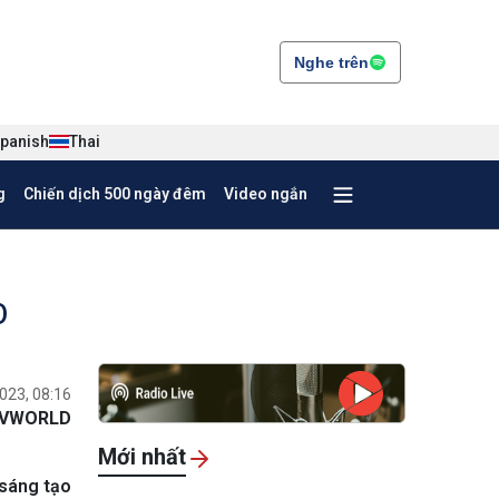
Nghe trên
panish
Thai
g
Chiến dịch 500 ngày đêm
Video ngắn
O
023, 08:16
VWORLD
Mới nhất
 sáng tạo