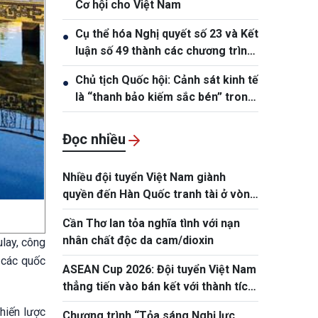
Cơ hội cho Việt Nam
Cụ thể hóa Nghị quyết số 23 và Kết
●
luận số 49 thành các chương trình
hành động cụ thể
Chủ tịch Quốc hội: Cảnh sát kinh tế
●
là “thanh bảo kiếm sắc bén” trong
đấu tranh phòng, chống tội phạm
Đọc nhiều
Nhiều đội tuyển Việt Nam giành
quyền đến Hàn Quốc tranh tài ở vòng
chung kết NYPC 2026
Cần Thơ lan tỏa nghĩa tình với nạn
nhân chất độc da cam/dioxin
lay, công
 các quốc
ASEAN Cup 2026: Đội tuyển Việt Nam
thẳng tiến vào bán kết với thành tích
nhất bảng
hiến lược
Chương trình “Tỏa sáng Nghị lực