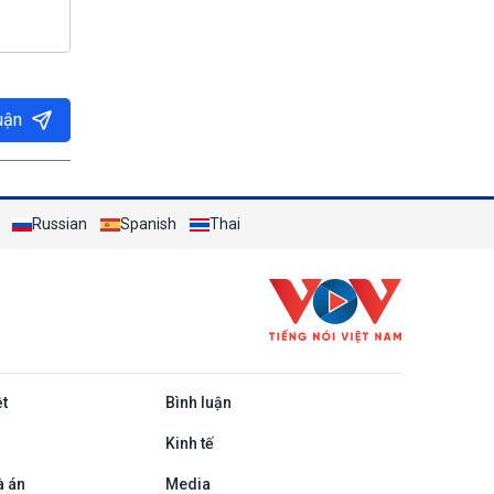
uận
Russian
Spanish
Thai
ệt
Bình luận
Kinh tế
à án
Media