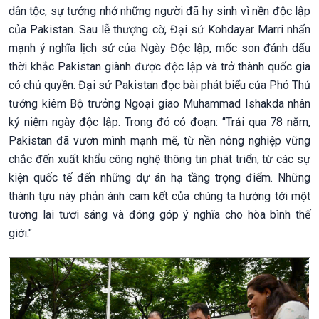
dân tộc, sự tưởng nhớ những người đã hy sinh vì nền độc lập
của Pakistan. Sau lễ thượng cờ, Đại sứ Kohdayar Marri nhấn
mạnh ý nghĩa lịch sử của Ngày Độc lập, mốc son đánh dấu
thời khắc Pakistan giành được độc lập và trở thành quốc gia
có chủ quyền. Đại sứ Pakistan đọc bài phát biểu của Phó Thủ
tướng kiêm Bộ trưởng Ngoại giao Muhammad Ishakda nhân
kỷ niệm ngày độc lập. Trong đó có đoạn: “Trải qua 78 năm,
Pakistan đã vươn mình mạnh mẽ, từ nền nông nghiệp vững
chắc đến xuất khẩu công nghệ thông tin phát triển, từ các sự
kiện quốc tế đến những dự án hạ tầng trọng điểm. Những
thành tựu này phản ánh cam kết của chúng ta hướng tới một
tương lai tươi sáng và đóng góp ý nghĩa cho hòa bình thế
giới."