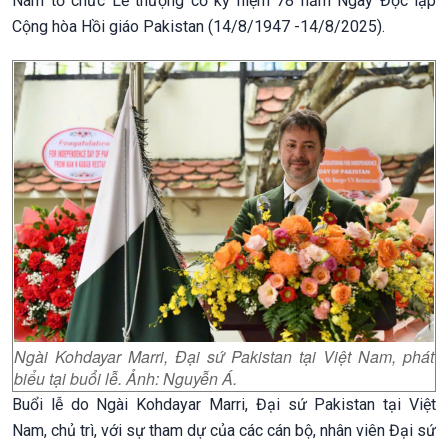
Nam tổ chức Lễ thượng cờ kỷ niệm 78 năm Ngày Độc lập
Cộng hòa Hồi giáo Pakistan (14/8/1947 -14/8/2025).
Ngài Kohdayar Marri, Đại sứ Pakistan tại Việt Nam, phát
biểu tại buổi lễ. Ảnh: Nguyễn Á.
Buổi lễ do Ngài Kohdayar Marri, Đại sứ Pakistan tại Việt
Nam, chủ trì, với sự tham dự của các cán bộ, nhân viên Đại sứ