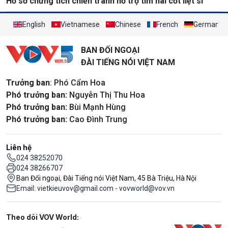
Hồ sơ chứng tích chiến tranh hỗ trợ tìm hài cốt liệt sĩ
English
Vietnamese
Chinese
French
German
BAN ĐỐI NGOẠI
ĐÀI TIẾNG NÓI VIỆT NAM
Trưởng ban
: Phó Cẩm Hoa
Phó trưởng ban:
Nguyễn Thị Thu Hoa
Phó trưởng ban:
Bùi Mạnh Hùng
Phó trưởng ban:
Cao Đình Trung
Liên hệ
024 38252070
024 38266707
Ban Đối ngoại, Đài Tiếng nói Việt Nam, 45 Bà Triệu, Hà Nội
Email: vietkieuvov@gmail.com - vovworld@vov.vn
Mạng xã hội
Theo dõi VOV World: