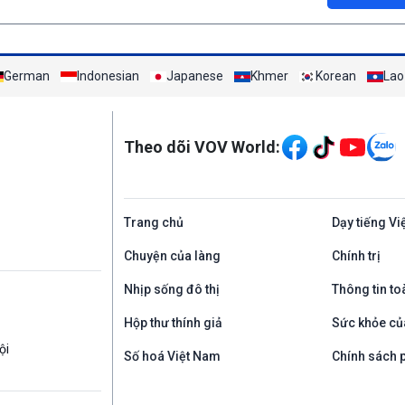
German
Indonesian
Japanese
Khmer
Korean
Lao
Mạng xã hội
Theo dõi VOV World:
Trang chủ
Dạy tiếng Vi
Chuyện của làng
Chính trị
Nhịp sống đô thị
Thông tin to
Hộp thư thính giả
Sức khỏe củ
ội
Số hoá Việt Nam
Chính sách p