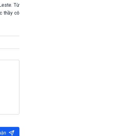
Leste. Từ
c thầy cô
uận