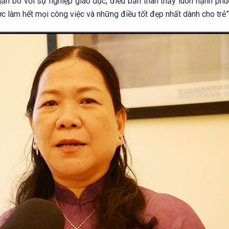
ắn bó với sự nghiệp giáo dục, điều bản thân thấy luôn hạnh phú
c làm hết mọi công việc và những điều tốt đẹp nhất dành cho trẻ”