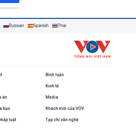
Russian
Spanish
Thai
ệt
Bình luận
Kinh tế
à án
Media
a bạn
Khách mời của VOV
háp luật
Tạp chí văn nghệ