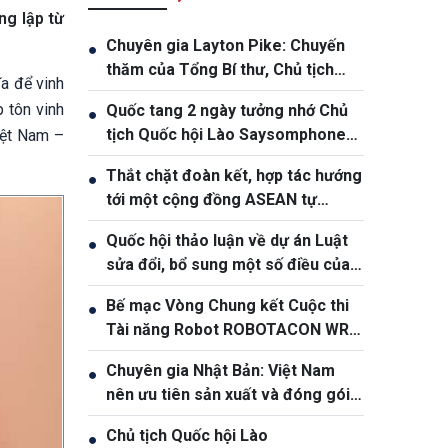
ng lập từ
Chuyên gia Layton Pike: Chuyến
●
thăm của Tổng Bí thư, Chủ tịch
a để vinh
nước Tô Lâm khẳng định độ tin
 tôn vinh
Quốc tang 2 ngày tưởng nhớ Chủ
●
cậy ngày càng cao giữa Việt Nam
tịch Quốc hội Lào Saysomphone
iệt Nam –
và Australia
Phomvihane
Thắt chặt đoàn kết, hợp tác hướng
●
tới một cộng đồng ASEAN tự
cường và bền vững
Quốc hội thảo luận về dự án Luật
●
sửa đổi, bổ sung một số điều của
Luật Ngân hàng Nhà nước Việt
Bế mạc Vòng Chung kết Cuộc thi
●
Nam, Luật Phòng, chống rửa tiền
Tài năng Robot ROBOTACON WRO
– 2026
Chuyên gia Nhật Bản: Việt Nam
●
nên ưu tiên sản xuất và đóng gói
chip bán dẫn
Chủ tịch Quốc hội Lào
●