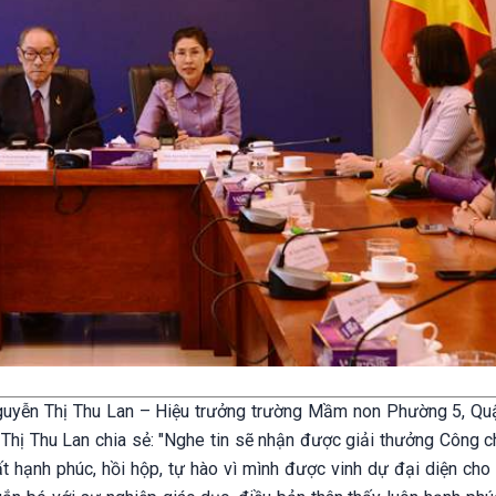
 Nguyễn Thị Thu Lan – Hiệu trưởng trường Mầm non Phường 5, Qu
Thị Thu Lan chia sẻ: "Nghe tin sẽ nhận được giải thưởng Công 
t hạnh phúc, hồi hộp, tự hào vì mình được vinh dự đại diện cho 