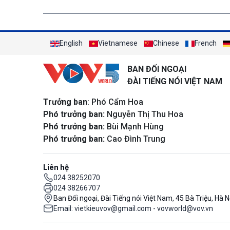
English
Vietnamese
Chinese
French
BAN ĐỐI NGOẠI
ĐÀI TIẾNG NÓI VIỆT NAM
Trưởng ban
: Phó Cẩm Hoa
Phó trưởng ban:
Nguyễn Thị Thu Hoa
Phó trưởng ban:
Bùi Mạnh Hùng
Phó trưởng ban:
Cao Đình Trung
Liên hệ
024 38252070
024 38266707
Ban Đối ngoại, Đài Tiếng nói Việt Nam, 45 Bà Triệu, Hà N
Email: vietkieuvov@gmail.com - vovworld@vov.vn