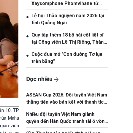
Xaysomphone Phomvihane từ
trần
Lễ hội Thảo nguyên năm 2026 tại
●
tỉnh Quảng Ngãi
Quy tập thêm 18 bộ hài cốt liệt sĩ
●
tại Công viên Lê Thị Riêng, Thành
phố Hồ Chí Minh
Cuộc đua mở "Con đường Tơ lụa
●
trên băng"
Đọc nhiều
ASEAN Cup 2026: Đội tuyển Việt Nam
thẳng tiến vào bán kết với thành tích
nhất bảng
ận 10, TP
Nhiều đội tuyển Việt Nam giành
chúa Maha
quyền đến Hàn Quốc tranh tài ở vòng
giáo viên
chung kết NYPC 2026