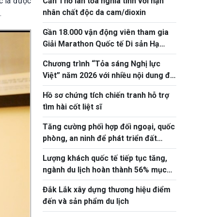
c là được
Cần Thơ lan tỏa nghĩa tình với nạn
nhân chất độc da cam/dioxin
.
Gần 18.000 vận động viên tham gia
Giải Marathon Quốc tế Di sản Hạ
Long 2026
Chương trình “Tỏa sáng Nghị lực
Việt” năm 2026 với nhiều nội dung đổi
mới, thiết thực
Hồ sơ chứng tích chiến tranh hỗ trợ
tìm hài cốt liệt sĩ
Tăng cường phối hợp đối ngoại, quốc
phòng, an ninh để phát triển đất
nước
Lượng khách quốc tế tiếp tục tăng,
ngành du lịch hoàn thành 56% mục
tiêu năm 2026
Đắk Lắk xây dựng thương hiệu điểm
đến và sản phẩm du lịch