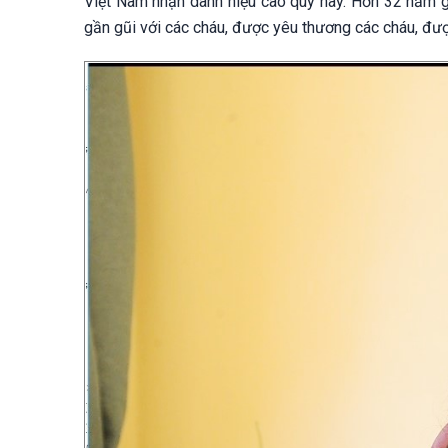
Việt Nam nhận danh hiệu cao quý này. Hơn 32 năm g
gần gũi với các cháu, được yêu thương các cháu, đượ