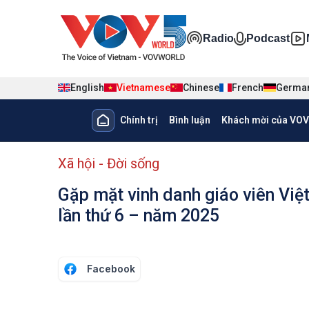
Nhảy đến nội dung
Đa phương ti
Radio
Podcast
English
Vietnamese
Chinese
French
Germa
Main navigation
Chính trị
Bình luận
Khách mời của VOV
menu phụ tiếng Việt
Xã hội - Đời sống
Gặp mặt vinh danh giáo viên Vi
lần thứ 6 – năm 2025
Facebook