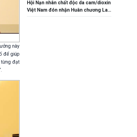
Hội Nạn nhân chất độc da cam/dioxin
Việt Nam đón nhận Huân chương Lao
động hạng Nhì
thưởng này
ố để giúp
n từng đạt
.