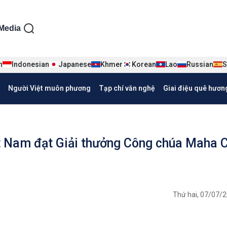
ện tiếng Việt
Media
n
Indonesian
Japanese
Khmer
Korean
Lao
Russian
S
Người Việt muôn phương
Tạp chí văn nghệ
Giai điệu quê hươn
ệt Nam đạt Giải thưởng Công chúa Maha 
Thứ hai, 07/07/2