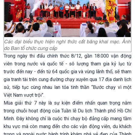
Các đại biểu thực hiện nghi thức cắt băng khai mạc. Ảnh
do Ban tổ chức cung cấp
Trong ngày thi đấu chính thức 8/12, gần 18.000 vận động
viên trong nước và quốc tế - sô lượng tham gia kỷ lục từ
trước đến nay - đến từ 64 quốc gia và vùng lãnh thổ, sẽ tham
gia tranh tài trên cung đường chạy xuyên qua 17 địa danh lịch
sử, tiếp tục cùng nhau lan tỏa tinh thần “Bước chạy vì một
Việt Nam vượt trội”.
Mùa giải thứ 7 này là sự kiện điểm nhấn quan trọng nằm
trong chuỗi hoạt động của Tuần lễ Du lịch Thành phố Hồ Chí
Minh. Đây không chỉ là cuộc thi chạy bộ đẳng cấp mang tầm
khu vực mà còn mang đến cho các vận động viên, du khách
trong và ngoài nước hành trình khám phá vẻ đẹp của Thành