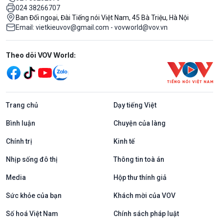
024 38266707
Ban Đối ngoại, Đài Tiếng nói Việt Nam, 45 Bà Triệu, Hà Nội
Email: vietkieuvov@gmail.com - vovworld@vov.vn
Mạng xã hội
Theo dõi VOV World:
Trang chủ
Dạy tiếng Việt
Bình luận
Chuyện của làng
Chính trị
Kinh tế
Nhịp sống đô thị
Thông tin toà án
Media
Hộp thư thính giả
Sức khỏe của bạn
Khách mời của VOV
Số hoá Việt Nam
Chính sách pháp luật