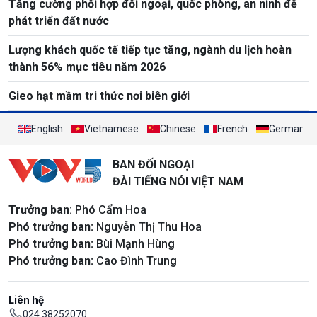
Tăng cường phối hợp đối ngoại, quốc phòng, an ninh để
phát triển đất nước
Lượng khách quốc tế tiếp tục tăng, ngành du lịch hoàn
thành 56% mục tiêu năm 2026
Gieo hạt mầm tri thức nơi biên giới
English
Vietnamese
Chinese
French
German
BAN ĐỐI NGOẠI
ĐÀI TIẾNG NÓI VIỆT NAM
Trưởng ban
: Phó Cẩm Hoa
Phó trưởng ban:
Nguyễn Thị Thu Hoa
Phó trưởng ban:
Bùi Mạnh Hùng
Phó trưởng ban:
Cao Đình Trung
Liên hệ
024 38252070