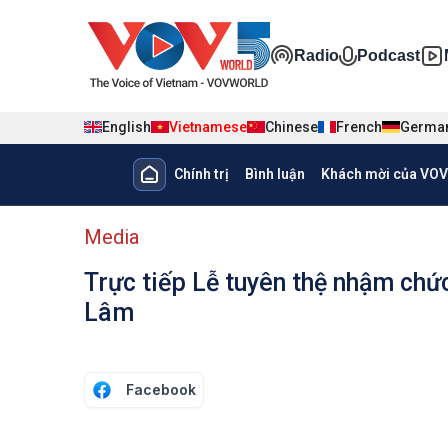
Nhảy đến nội dung
Đa phương ti
Radio
Podcast
English
Vietnamese
Chinese
French
Germa
Main navigation
Chính trị
Bình luận
Khách mời của VOV
menu phụ tiếng Việt
Media
Trực tiếp Lễ tuyên thệ nhậm ch
Lâm
Facebook