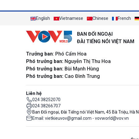
English
Vietnamese
Chinese
French
BAN ĐỐI NGOẠI
ĐÀI TIẾNG NÓI VIỆT NAM
Trưởng ban
: Phó Cẩm Hoa
Phó trưởng ban:
Nguyễn Thị Thu Hoa
Phó trưởng ban:
Bùi Mạnh Hùng
Phó trưởng ban:
Cao Đình Trung
Liên hệ
024 38252070
024 38266707
Ban Đối ngoại, Đài Tiếng nói Việt Nam, 45 Bà Triệu, Hà N
Email: vietkieuvov@gmail.com - vovworld@vov.vn