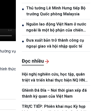
kết thúc nhiệm kỳ
Thủ tướng Lê Minh Hưng tiếp Bộ
●
trưởng Quốc phòng Malaysia
Nguồn lao động Việt Nam ở nước
●
ngoài là một bộ phận của chiến
lược phát triển nguồn nhân lực
Đưa xuất bản trở thành công cụ
●
quốc gia
ngoại giao và hội nhập quốc tế
Thường vụ
Đọc nhiều
 hình thức
Hội nghị nghiên cứu, học tập, quán
triệt và triển khai thực hiện NQ HN
lần 3 BCH TW Đảng khóa XIV
Ghềnh Đá Đĩa – Nơi thời gian xếp đá
thành kỳ quan của Việt Nam
TRỰC TIẾP: Phiên khai mạc Kỳ họp