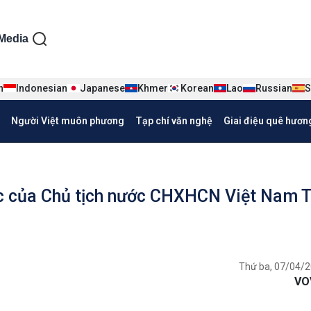
ện tiếng Việt
Media
n
Indonesian
Japanese
Khmer
Korean
Lao
Russian
S
Người Việt muôn phương
Tạp chí văn nghệ
Giai điệu quê hươn
ức của Chủ tịch nước CHXHCN Việt Nam 
Thứ ba, 07/04/2
VO