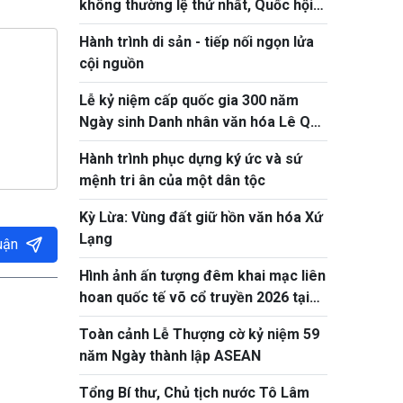
không thường lệ thứ nhất, Quốc hội
khóa XVI
Hành trình di sản - tiếp nối ngọn lửa
cội nguồn
Lễ kỷ niệm cấp quốc gia 300 năm
Ngày sinh Danh nhân văn hóa Lê Quý
Đôn
Hành trình phục dựng ký ức và sứ
mệnh tri ân của một dân tộc
Kỳ Lừa: Vùng đất giữ hồn văn hóa Xứ
Lạng
uận
Hình ảnh ấn tượng đêm khai mạc liên
hoan quốc tế võ cổ truyền 2026 tại
Gia Lai
Toàn cảnh Lễ Thượng cờ kỷ niệm 59
năm Ngày thành lập ASEAN
Tổng Bí thư, Chủ tịch nước Tô Lâm