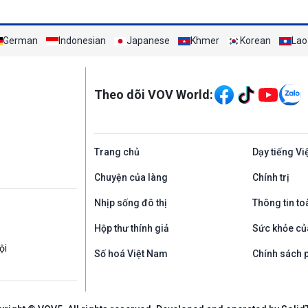
German
Indonesian
Japanese
Khmer
Korean
Lao
Mạng xã hội
Theo dõi VOV World:
Trang chủ
Dạy tiếng Vi
Chuyện của làng
Chính trị
Nhịp sống đô thị
Thông tin to
Hộp thư thính giả
Sức khỏe củ
ội
Số hoá Việt Nam
Chính sách p