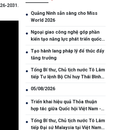
26-2031.
Quảng Ninh sẵn sàng cho Miss
●
World 2026
Ngoại giao công nghệ góp phần
●
kiến tạo năng lực phát triển quốc
gia
Tạo hành lang pháp lý để thúc đẩy
●
tăng trưởng
Tổng Bí thư, Chủ tịch nước Tô Lâm
●
tiếp Tư lệnh Bộ Chỉ huy Thái Bình
Dương Hoa Kỳ Samuel Paparo
05/08/2026
●
Triển khai hiệu quả Thỏa thuận
●
hợp tác giữa Quốc hội Việt Nam -
Thái Lan
Tổng Bí thư, Chủ tịch nước Tô Lâm
●
tiếp Đại sứ Malaysia tại Việt Nam