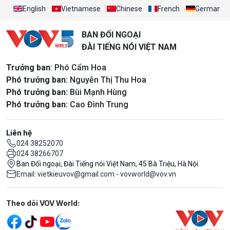
English
Vietnamese
Chinese
French
German
BAN ĐỐI NGOẠI
ĐÀI TIẾNG NÓI VIỆT NAM
Trưởng ban
: Phó Cẩm Hoa
Phó trưởng ban:
Nguyễn Thị Thu Hoa
Phó trưởng ban:
Bùi Mạnh Hùng
Phó trưởng ban:
Cao Đình Trung
Liên hệ
024 38252070
024 38266707
Ban Đối ngoại, Đài Tiếng nói Việt Nam, 45 Bà Triệu, Hà Nội
Email: vietkieuvov@gmail.com - vovworld@vov.vn
Mạng xã hội
Theo dõi VOV World: