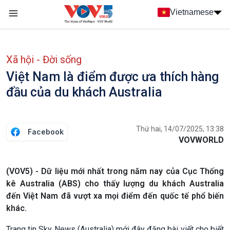
Nhảy đến nội dung
Vietnamese
Main navigation
menu phụ tiếng Việt
Xã hội - Đời sống
Việt Nam là điểm được ưa thích hàng
đầu của du khách Australia
Thứ hai, 14/07/2025, 13:38
Facebook
VOVWORLD
(VOV5) - Dữ liệu mới nhất trong năm nay của Cục Thống
kê Australia (ABS) cho thấy lượng du khách Australia
đến Việt Nam đã vượt xa mọi điểm đến quốc tế phổ biến
khác.
Trang tin Sky News (Australia) mới đây đăng bài viết cho biết