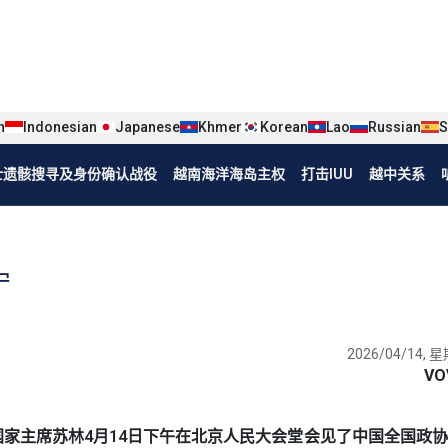
iện tiếng Trung
n
Indonesian
Japanese
Khmer
Korean
Lao
Russian
S
烈士遗骸搜寻及身份确认战役
越南海洋海岛主权
打击IUU
越中关系
宁
2026/04/14, 星
VO
书记、国家主席苏林4月14日下午在北京人民大会堂会见了中国全国政