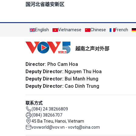
国河北省雄安新区
English
Vietnamese
Chinese
French
越南之声对外部
Director
: Pho Cam Hoa
Deputy Director:
Nguyen Thu Hoa
Deputy Director:
Bui Manh Hung
Deputy Director:
Cao Dinh Trung
联系方式
(084) 24 38266809
(084) 38266707
45 Ba Trieu, Hanoi, Vietnam
vovworld@vov.vn - vovtq@sina.com