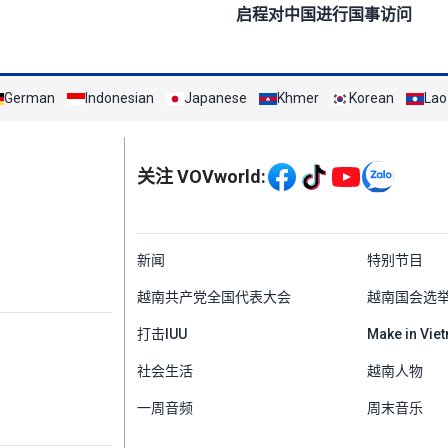
启程对中国进行国事访问
German
Indonesian
Japanese
Khmer
Korean
Lao
Mạng xã hội
关注 VOVworld:
Menu footer tiếng Tr
新闻
特别节目
越南共产党全国代表大会
越南国会选
打击IUU
Make in Vie
社会生活
越南人物
一周音频
周末音乐