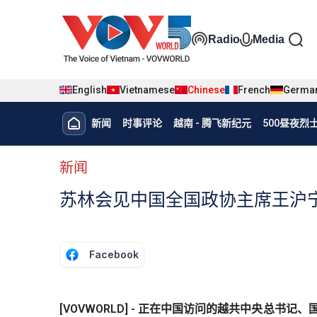
Nhảy đến nội dung
Đa phương t
Radio
Media
English
Vietnamese
Chinese
French
Germa
Menu trang chủ tiếng Trung
新闻
时事评论
越南 - 腾飞新纪元
500昼夜
menu phụ tiếng Trung
新闻
苏林会见中国全国政协主席王沪
Facebook
[VOVWORLD] - 正在中国访问的越共中央总