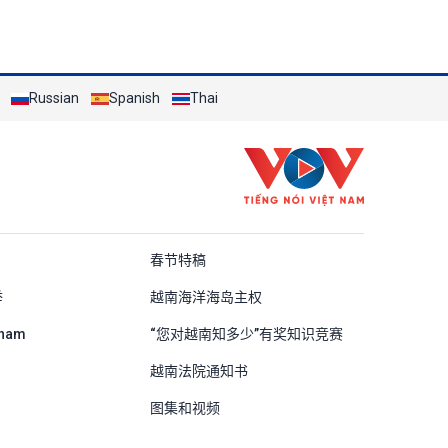
Russian
Spanish
Thai
ung Quốc
春节特稿
举
越南海洋海岛主权
tnam
“您对越南知多少”有奖知识竞赛
越南法院通知书
图集和视频