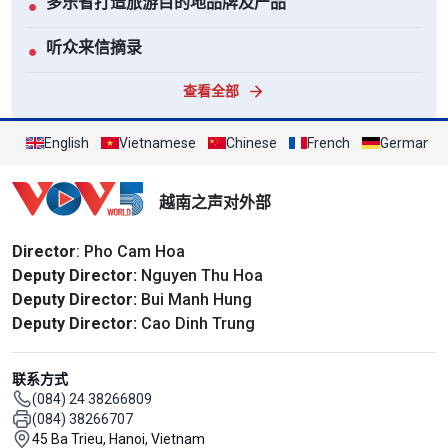
多乐省打造旅游目的地品牌及产品
●
听众来信摘录
●
查看全部
English
Vietnamese
Chinese
French
German
越南之声对外部
Director
: Pho Cam Hoa
Deputy Director:
Nguyen Thu Hoa
Deputy Director:
Bui Manh Hung
Deputy Director:
Cao Dinh Trung
联系方式
(084) 24 38266809
(084) 38266707
45 Ba Trieu, Hanoi, Vietnam