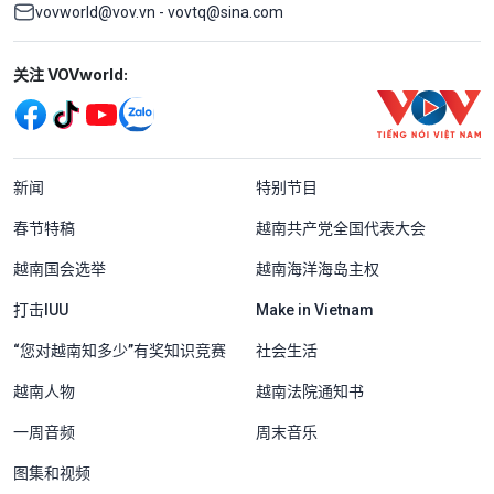
vovworld@vov.vn - vovtq@sina.com
Mạng xã hội
关注 VOVworld:
Menu footer tiếng Trung Quốc
新闻
特别节目
春节特稿
越南共产党全国代表大会
越南国会选举
越南海洋海岛主权
打击IUU
Make in Vietnam
“您对越南知多少”有奖知识竞赛
社会生活
越南人物
越南法院通知书
一周音频
周末音乐
图集和视频