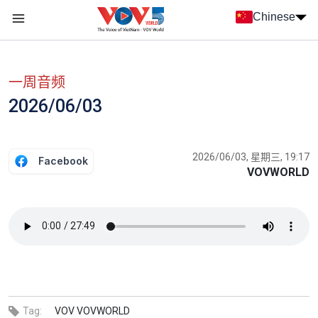
Nhảy đến nội dung
Chinese
Menu trang chủ tiếng Trung
menu phụ tiếng Trung
一周音频
2026/06/03
2026/06/03, 星期三, 19:17
Facebook
VOVWORLD
Tag:
VOV
VOVWORLD