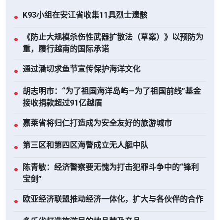
K93小组在安江省收集11具烈士遗骸
●
《防止大规模杀伤性武器扩散法（草案）》以预防为
●
重，履行越南的国际承诺
通过潘切求鱼节宣传保护海洋文化
●
胡志明市：“为了祖国海洋岛屿—为了祖国前线”基金
●
接收捐款超过91亿越盾
嘉莱省将归仁打造成为安全友好的旅游城市
●
第三区和第四区海警成立无人艇中队
●
陈青敏：经济警察要无愧为打击犯罪斗争中的“锋利
●
宝剑”
欧亚经济联盟推动经济一体化，扩大与各伙伴的合作
●