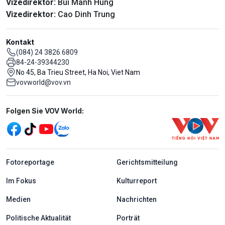
Vizedirektor:
Bui Manh Hung
Vizedirektor:
Cao Dinh Trung
Kontakt
(084) 24 3826 6809
84-24-39344230
No 45, Ba Trieu Street, Ha Noi, Viet Nam
vovworld@vov.vn
Mạng xã hội
Folgen Sie VOV World:
menu footer tiếng Đức
Fotoreportage
Gerichtsmitteilung
Im Fokus
Kulturreport
Medien
Nachrichten
Politische Aktualität
Porträt