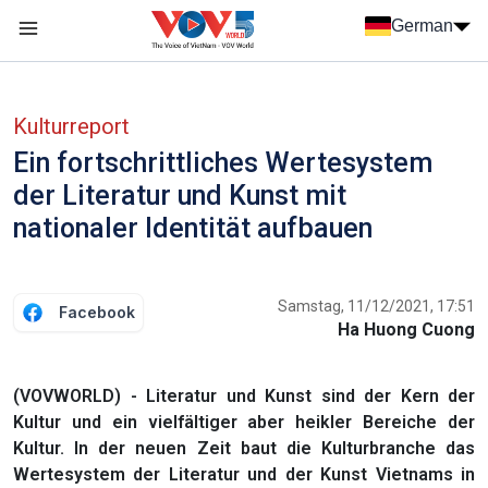
Nhảy đến nội dung
German
Menu trang chủ tiếng Đức
menu phụ tiếng Đức
Kulturreport
Ein fortschrittliches Wertesystem
der Literatur und Kunst mit
nationaler Identität aufbauen
Samstag, 11/12/2021, 17:51
Facebook
Ha Huong Cuong
(VOVWORLD) - Literatur und Kunst sind der Kern der
Kultur und ein vielfältiger aber heikler Bereiche der
Kultur. In der neuen Zeit baut die Kulturbranche das
Wertesystem der Literatur und der Kunst Vietnams in