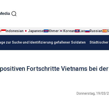
iện tiếng Đức
Media
n
Indonesian
Japanese
Khmer
Korean
Lao
Russian
S
age zur Suche und Identifizierung gefallener Soldaten
Städtische
ositiven Fortschritte Vietnams bei der
Donnerstag, 19/03/2