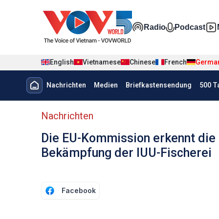
Nhảy đến nội dung
Đa phương t
Radio
Podcast
English
Vietnamese
Chinese
French
Germa
Menu trang chủ tiếng Đức
Nachrichten
Medien
Briefkastensendung
500 T
menu phụ tiếng Đức
Nachrichten
Die EU-Kommission erkennt die p
Bekämpfung der IUU-Fischerei
Facebook