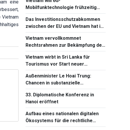
Vietnam will 6G-
nam eine
2026 teil
Mobilfunktechnologie frühzeitig
erbessert,
beherrschen und einführen
e Vietnam
Das Investitionsschutzabkommen
hhaltiges
zwischen der EU und Vietnam hat in
Frankreich einen neuen Fortschritt
Vietnam vervollkommnet
Rechtsrahmen zur Bekämpfung der
Verbreitung von
Vietnam wirbt in Sri Lanka für
Massenvernichtungswaffen
Tourismus vor Start neuer
Direktflüge
Außenminister Le Hoai Trung:
Chancen in substanzielle
Entwicklungsergebnisse
33. Diplomatische Konferenz in
verwandeln
Hanoi eröffnet
Aufbau eines nationalen digitalen
Ökosystems für die rechtliche
Aufklärung