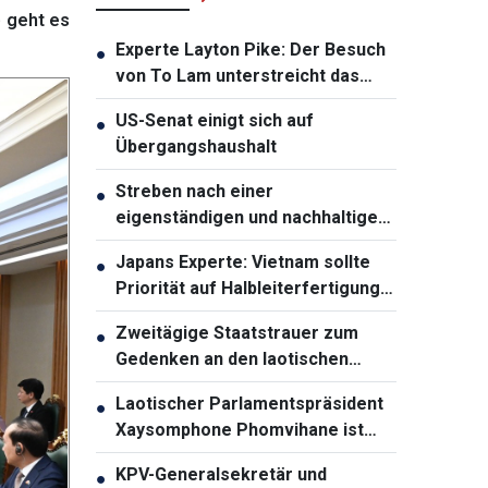
) geht es
Experte Layton Pike: Der Besuch
●
von To Lam unterstreicht das
wachsende Vertrauen zwischen
US-Senat einigt sich auf
●
Vietnam und Australien
Übergangshaushalt
Streben nach einer
●
eigenständigen und nachhaltigen
ASEAN-Gemeinschaft
Japans Experte: Vietnam sollte
●
Priorität auf Halbleiterfertigung
und -verpackung legen
Zweitägige Staatstrauer zum
●
Gedenken an den laotischen
Parlamentspräsidenten
Laotischer Parlamentspräsident
●
Saysomphone Phomvihane
Xaysomphone Phomvihane ist
gestorben
KPV-Generalsekretär und
●