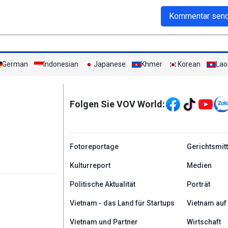
Kommentar sen
German
Indonesian
Japanese
Khmer
Korean
Lao
Mạng xã hội
Folgen Sie VOV World:
menu footer tiếng Đứ
Fotoreportage
Gerichtsmit
Kulturreport
Medien
Politische Aktualität
Porträt
Vietnam - das Land für Startups
Vietnam auf
Vietnam und Partner
Wirtschaft