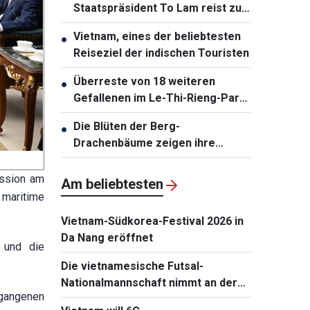
Staatspräsident To Lam reist zu
Staatsbesuchen nach Australien
Vietnam, eines der beliebtesten
●
und Neuseeland
Reiseziel der indischen Touristen
Überreste von 18 weiteren
●
Gefallenen im Le-Thi-Rieng-Park
in Ho-Chi-Minh-Stadt geborgen
Die Blüten der Berg-
●
Drachenbäume zeigen ihre
leuchtenden Farben über der Ha-
Long-Bucht
ission am
Am beliebtesten
 maritime
Vietnam-Südkorea-Festival 2026 in
Da Nang eröffnet
 und die
Die vietnamesische Futsal-
Nationalmannschaft nimmt an der
rgangenen
Continental Futsal Championship