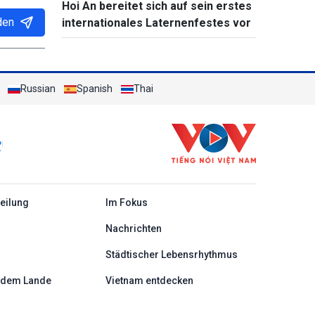
Hoi An bereitet sich auf sein erstes
den
internationales Laternenfestes vor
Russian
Spanish
Thai
c
teilung
Im Fokus
Nachrichten
Städtischer Lebensrhythmus
 dem Lande
Vietnam entdecken