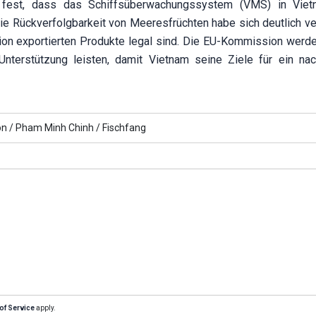
e fest, dass das Schiffsüberwachungssystem (VMS) in Viet
 die Rückverfolgbarkeit von Meeresfrüchten habe sich deutlich v
nion exportierten Produkte legal sind. Die EU-Kommission werd
nterstützung leisten, damit Vietnam seine Ziele für ein nac
n /
Pham Minh Chinh /
Fischfang
of Service
apply.