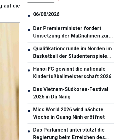
 auf die
06/08/2026
●
Der Premierminister fordert
●
Umsetzung der Maßnahmen zur
Gewährleistung der
Qualifikationsrunde im Norden im
●
Cybersicherheit
Basketball der Studentenspiele
2026 eröffnet
Hanoi FC gewinnt die nationale
●
Kinderfußballmeisterschaft 2026
Das Vietnam-Südkorea-Festival
●
2026 in Da Nang
Miss World 2026 wird nächste
●
Woche in Quang Ninh eröffnet
Das Parlament unterstützt die
●
Regierung beim Erreichen des