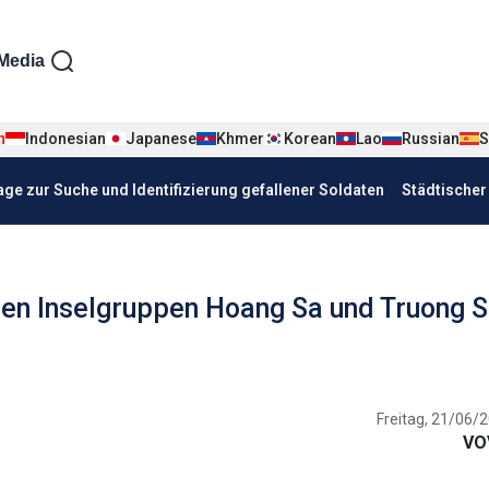
iện tiếng Đức
Media
n
Indonesian
Japanese
Khmer
Korean
Lao
Russian
S
age zur Suche und Identifizierung gefallener Soldaten
Städtische
den Inselgruppen Hoang Sa und Truong 
Freitag, 21/06/2
VO