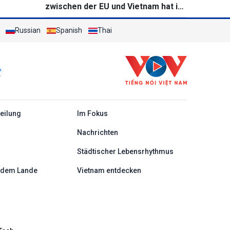
zwischen der EU und Vietnam hat in
Frankreich einen neuen Fortschritt
Russian
Spanish
Thai
c
teilung
Im Fokus
Nachrichten
Städtischer Lebensrhythmus
 dem Lande
Vietnam entdecken