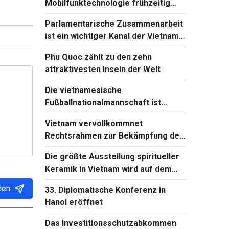
Mobilfunktechnologie frühzeitig
beherrschen und einführen
Parlamentarische Zusammenarbeit
ist ein wichtiger Kanal der Vietnam-
Kambodscha-Beziehungen
Phu Quoc zählt zu den zehn
attraktivesten Inseln der Welt
Die vietnamesische
Fußballnationalmannschaft ist
bereit für das Spiel gegen Singapur
Vietnam vervollkommnet
bei Südostasienmeisterschaft 2026
Rechtsrahmen zur Bekämpfung der
Verbreitung von
Die größte Ausstellung spiritueller
Massenvernichtungswaffen
Keramik in Vietnam wird auf dem
Ba-Den-Berg stattfinden
den
33. Diplomatische Konferenz in
Hanoi eröffnet
Das Investitionsschutzabkommen