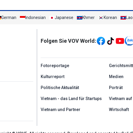
German
Indonesian
Japanese
Khmer
Korean
Lao
Mạng xã hội
Folgen Sie VOV World:
menu footer tiếng Đứ
Fotoreportage
Gerichtsmit
Kulturreport
Medien
Politische Aktualität
Porträt
Vietnam - das Land für Startups
Vietnam auf
Vietnam und Partner
Wirtschaft