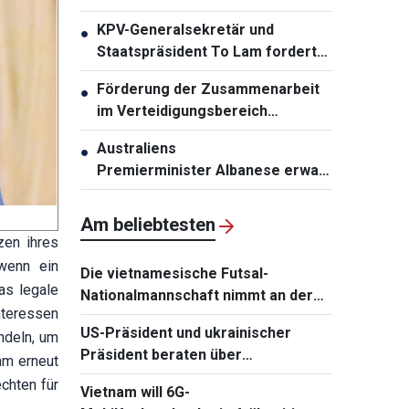
zweistelligen Wachstums
KPV-Generalsekretär und
●
Staatspräsident To Lam fordert
die Erneuerung der
Förderung der Zusammenarbeit
●
Infrastrukturplanung
im Verteidigungsbereich
zwischen Vietnam und Malaysia
Australiens
●
Premierminister Albanese erwartet
den Besuch von KPV-
Generalsekretär und
Am beliebtesten
Staatspräsident To Lam
zen ihres
 wenn ein
Die vietnamesische Futsal-
as legale
Nationalmannschaft nimmt an der
nteressen
Continental Futsal Championship
US-Präsident und ukrainischer
ndeln, um
2026 teil
Präsident beraten über
am erneut
Wiederaufnahme von
chten für
Vietnam will 6G-
Verhandlungen mit Russland