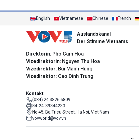
English
Vietnamese
Chinese
French
Auslandskanal
Der Stimme Vietnams
Direktorin
: Pho Cam Hoa
Vizedirektorin:
Nguyen Thu Hoa
Vizedirektor:
Bui Manh Hung
Vizedirektor:
Cao Dinh Trung
Kontakt
(084) 24 3826 6809
84-24-39344230
No 45, Ba Trieu Street, Ha Noi, Viet Nam
vovworld@vov.vn