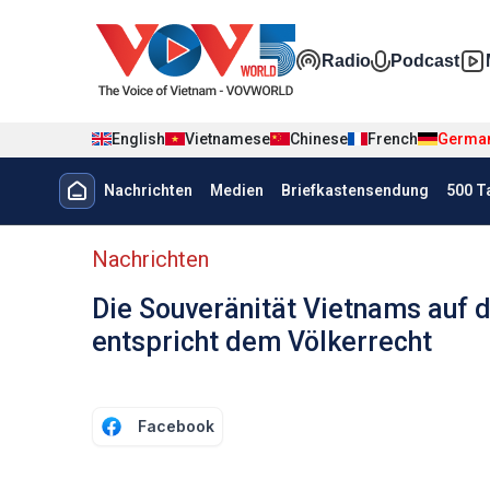
Nhảy đến nội dung
Đa phương t
Radio
Podcast
English
Vietnamese
Chinese
French
Germa
Menu trang chủ tiếng Đức
Nachrichten
Medien
Briefkastensendung
500 T
menu phụ tiếng Đức
Nachrichten
Die Souveränität Vietnams auf 
entspricht dem Völkerrecht
Facebook