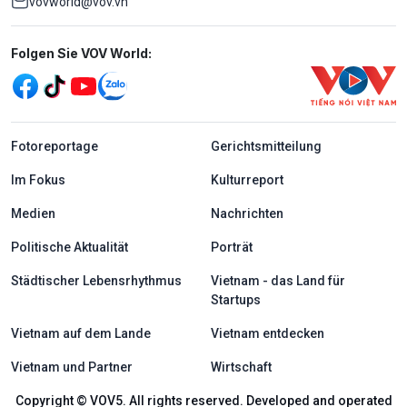
vovworld@vov.vn
Mạng xã hội
Folgen Sie VOV World:
menu footer tiếng Đức
Fotoreportage
Gerichtsmitteilung
Im Fokus
Kulturreport
Medien
Nachrichten
Politische Aktualität
Porträt
Städtischer Lebensrhythmus
Vietnam - das Land für
Startups
Vietnam auf dem Lande
Vietnam entdecken
Vietnam und Partner
Wirtschaft
Copyright © VOV5. All rights reserved. Developed and operated