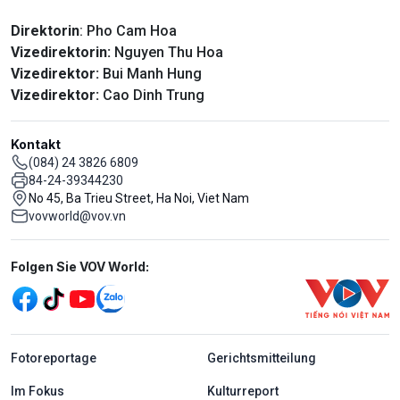
Direktorin
: Pho Cam Hoa
Vizedirektorin:
Nguyen Thu Hoa
Vizedirektor:
Bui Manh Hung
Vizedirektor:
Cao Dinh Trung
Kontakt
(084) 24 3826 6809
84-24-39344230
No 45, Ba Trieu Street, Ha Noi, Viet Nam
vovworld@vov.vn
Mạng xã hội
Folgen Sie VOV World:
menu footer tiếng Đức
Fotoreportage
Gerichtsmitteilung
Im Fokus
Kulturreport