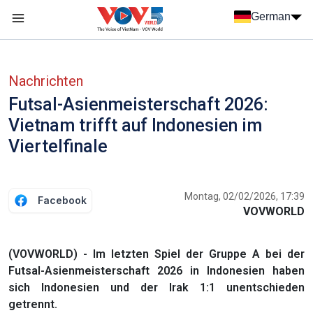
Nhảy đến nội dung
German
Menu trang chủ tiếng Đức
menu phụ tiếng Đức
Nachrichten
Futsal-Asienmeisterschaft 2026:
Vietnam trifft auf Indonesien im
Viertelfinale
Montag, 02/02/2026, 17:39
Facebook
VOVWORLD
(VOVWORLD) - Im letzten Spiel der Gruppe A bei der
Futsal-Asienmeisterschaft 2026 in Indonesien haben
sich Indonesien und der Irak 1:1 unentschieden
getrennt.