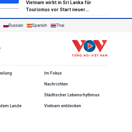
Vietnam wirbt in Sri Lanka für
Tourismus vor Start neuer
Direktflüge
Russian
Spanish
Thai
c
teilung
Im Fokus
Nachrichten
Städtischer Lebensrhythmus
 dem Lande
Vietnam entdecken