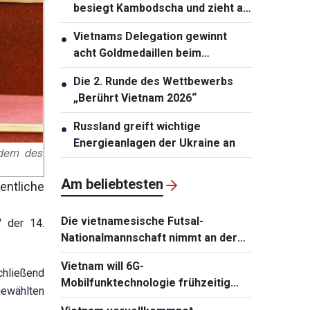
besiegt Kambodscha und zieht als
Gruppenerster ins Halbfinale ein
Vietnams Delegation gewinnt
●
acht Goldmedaillen beim
Internationalen Musikfestival
Die 2. Runde des Wettbewerbs
●
„Berührt Vietnam 2026“
Russland greift wichtige
●
Energieanlagen der Ukraine an
dern des
Am beliebtesten
entliche
Die vietnamesische Futsal-
V der 14.
Nationalmannschaft nimmt an der
Continental Futsal Championship
Vietnam will 6G-
2026 teil
chließend
Mobilfunktechnologie frühzeitig
gewählten
beherrschen und einführen