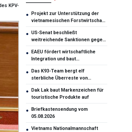
des KPV-
Projekt zur Unterstützung der
●
vietnamesischen Forstwirtschaft
gestartet
US-Senat beschließt
●
weitreichende Sanktionen gegen
Russland
EAEU fördert wirtschaftliche
●
Integration und baut
Zusammenarbeit mit Partnern
Das K93-Team bergt elf
●
aus
sterbliche Überreste von
Gefallenen in An Giang
Dak Lak baut Markenzeichen für
●
touristische Produkte auf
Briefkastensendung vom
●
05.08.2026
Vietnams Nationalmannschaft
●