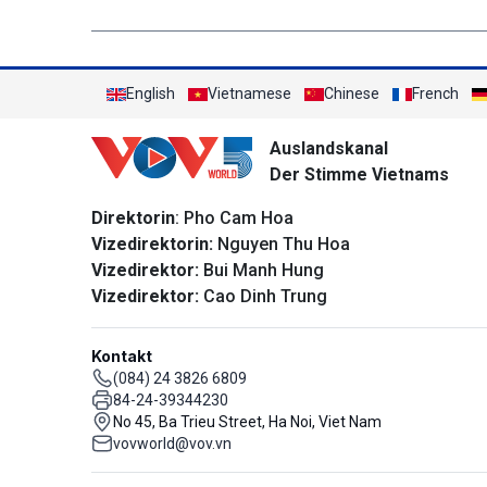
English
Vietnamese
Chinese
French
Auslandskanal
Der Stimme Vietnams
Direktorin
: Pho Cam Hoa
Vizedirektorin:
Nguyen Thu Hoa
Vizedirektor:
Bui Manh Hung
Vizedirektor:
Cao Dinh Trung
Kontakt
(084) 24 3826 6809
84-24-39344230
No 45, Ba Trieu Street, Ha Noi, Viet Nam
vovworld@vov.vn