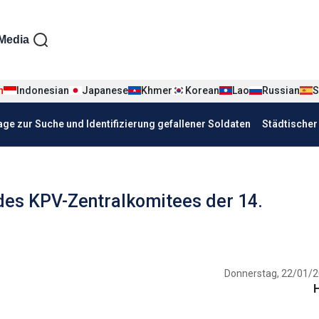
iện tiếng Đức
Media
n
Indonesian
Japanese
Khmer
Korean
Lao
Russian
S
age zur Suche und Identifizierung gefallener Soldaten
Städtische
 des KPV-Zentralkomitees der 14.
Donnerstag, 22/01/2