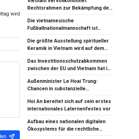
Vietnam vervollkommnet
Rechtsrahmen zur Bekämpfung der
ttag wird
Verbreitung von
Die vietnamesische
Massenvernichtungswaffen
Fußballnationalmannschaft ist
bereit für das Spiel gegen Singapur
Die größte Ausstellung spiritueller
bei Südostasienmeisterschaft 2026
Keramik in Vietnam wird auf dem
Ba-Den-Berg stattfinden
Das Investitionsschutzabkommen
zwischen der EU und Vietnam hat in
Frankreich einen neuen Fortschritt
Außenminister Le Hoai Trung:
Chancen in substanzielle
Entwicklungsergebnisse
Hoi An bereitet sich auf sein erstes
verwandeln
internationales Laternenfestes vor
Aufbau eines nationalen digitalen
Ökosystems für die rechtliche
den
Aufklärung