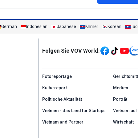
German
Indonesian
Japanese
Khmer
Korean
Lao
Mạng xã hội
Folgen Sie VOV World:
menu footer tiếng Đứ
Fotoreportage
Gerichtsmit
Kulturreport
Medien
Politische Aktualität
Porträt
Vietnam - das Land für Startups
Vietnam auf
Vietnam und Partner
Wirtschaft