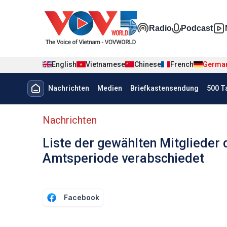
Nhảy đến nội dung
Đa phương t
Radio
Podcast
English
Vietnamese
Chinese
French
Germa
Menu trang chủ tiếng Đức
Nachrichten
Medien
Briefkastensendung
500 T
menu phụ tiếng Đức
Nachrichten
Liste der gewählten Mitglieder
Amtsperiode verabschiedet
Facebook