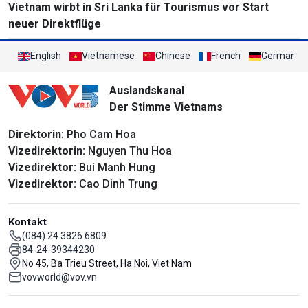
Vietnam wirbt in Sri Lanka für Tourismus vor Start
neuer Direktflüge
English
Vietnamese
Chinese
French
German
Auslandskanal
Der Stimme Vietnams
Direktorin
: Pho Cam Hoa
Vizedirektorin:
Nguyen Thu Hoa
Vizedirektor:
Bui Manh Hung
Vizedirektor:
Cao Dinh Trung
Kontakt
(084) 24 3826 6809
84-24-39344230
No 45, Ba Trieu Street, Ha Noi, Viet Nam
vovworld@vov.vn