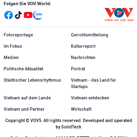
Mạng xã hội
Folgen Sie VOV World:
menu footer tiếng Đức
Fotoreportage
Gerichtsmitteilung
Im Fokus
Kulturreport
Medien
Nachrichten
Politische Aktualität
Porträt
Städtischer Lebensrhythmus
Vietnam - das Land für
Startups
Vietnam auf dem Lande
Vietnam entdecken
Vietnam und Partner
Wirtschaft
Copyright © VOV5. All rights reserved. Developed and operated
by SolidTech