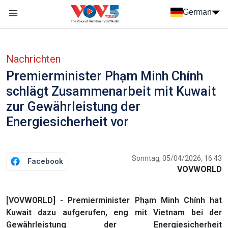
Nhảy đến nội dung
German
Menu trang chủ tiếng Đức
menu phụ tiếng Đức
Nachrichten
Premierminister Phạm Minh Chính
schlägt Zusammenarbeit mit Kuwait
zur Gewährleistung der
Energiesicherheit vor
Sonntag, 05/04/2026, 16:43
Facebook
VOVWORLD
[VOVWORLD] - Premierminister Phạm Minh Chính hat
Kuwait dazu aufgerufen, eng mit Vietnam bei der
Gewährleistung der Energiesicherheit