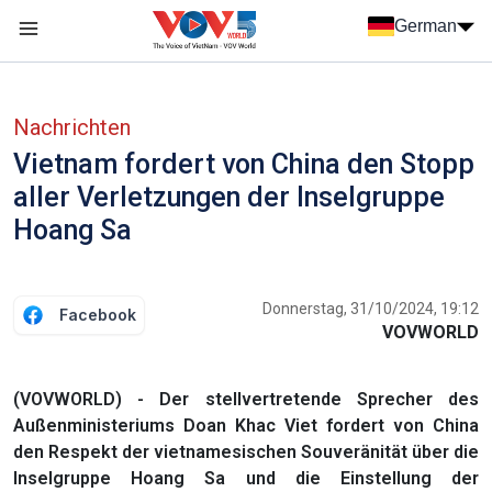
Nhảy đến nội dung
German
Menu trang chủ tiếng Đức
menu phụ tiếng Đức
Nachrichten
Vietnam fordert von China den Stopp
aller Verletzungen der Inselgruppe
Hoang Sa
Donnerstag, 31/10/2024, 19:12
Facebook
VOVWORLD
(VOVWORLD) - Der stellvertretende Sprecher des
Außenministeriums Doan Khac Viet fordert von China
den Respekt der vietnamesischen Souveränität über die
Inselgruppe Hoang Sa und die Einstellung der