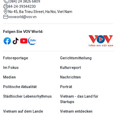
(084) 24 3826 6809
84-24-39344230
No 45, Ba Trieu Street, Ha Noi, Viet Nam
vovworld@vov.vn
Mạng xã hội
Folgen Sie VOV World:
menu footer tiếng Đức
Fotoreportage
Gerichtsmitteilung
Im Fokus
Kulturreport
Medien
Nachrichten
Politische Aktualität
Porträt
Städtischer Lebensrhythmus
Vietnam - das Land für
Startups
Vietnam auf dem Lande
Vietnam entdecken