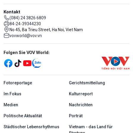
Kontakt
(084) 24 3826 6809
84-24-39344230
No 45, Ba Trieu Street, Ha Noi, Viet Nam
vovworld@vov.vn
Mạng xã hội
Folgen Sie VOV World:
menu footer tiếng Đức
Fotoreportage
Gerichtsmitteilung
Im Fokus
Kulturreport
Medien
Nachrichten
Politische Aktualität
Porträt
Städtischer Lebensrhythmus
Vietnam - das Land für
Startups