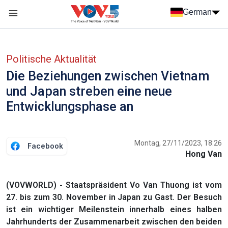
Nhảy đến nội dung
German
Menu trang chủ tiếng Đức
menu phụ tiếng Đức
Politische Aktualität
Die Beziehungen zwischen Vietnam
und Japan streben eine neue
Entwicklungsphase an
Montag, 27/11/2023, 18:26
Facebook
Hong Van
(VOVWORLD) - Staatspräsident Vo Van Thuong ist vom
27. bis zum 30. November in Japan zu Gast. Der Besuch
ist ein wichtiger Meilenstein innerhalb eines halben
Jahrhunderts der Zusammenarbeit zwischen den beiden