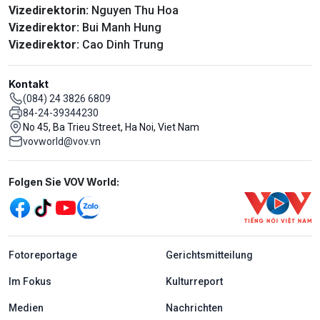
Vizedirektorin:
Nguyen Thu Hoa
Vizedirektor:
Bui Manh Hung
Vizedirektor:
Cao Dinh Trung
Kontakt
(084) 24 3826 6809
84-24-39344230
No 45, Ba Trieu Street, Ha Noi, Viet Nam
vovworld@vov.vn
Mạng xã hội
Folgen Sie VOV World:
menu footer tiếng Đức
Fotoreportage
Gerichtsmitteilung
Im Fokus
Kulturreport
Medien
Nachrichten