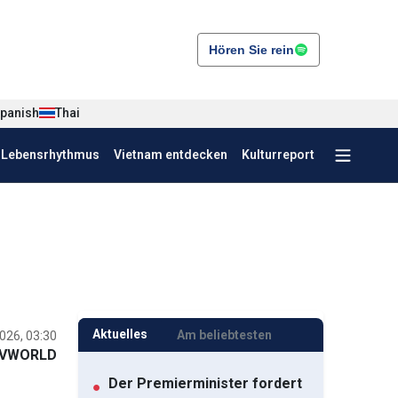
Hören Sie rein
panish
Thai
r Lebensrhythmus
Vietnam entdecken
Kulturreport
Aktuelles
Am beliebtesten
026, 03:30
VWORLD
Der Premierminister fordert
●