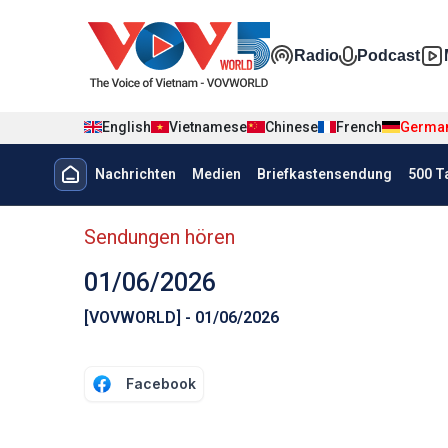
Nhảy đến nội dung
Đa phương t
Radio
Podcast
English
Vietnamese
Chinese
French
Germa
Menu trang chủ tiếng Đức
Nachrichten
Medien
Briefkastensendung
500 T
menu phụ tiếng Đức
Sendungen hören
01/06/2026
[VOVWORLD] - 01/06/2026
Facebook