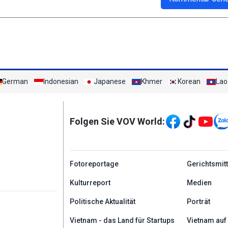
German
Indonesian
Japanese
Khmer
Korean
Lao
Mạng xã hội
Folgen Sie VOV World:
menu footer tiếng Đứ
Fotoreportage
Gerichtsmit
Kulturreport
Medien
Politische Aktualität
Porträt
Vietnam - das Land für Startups
Vietnam auf