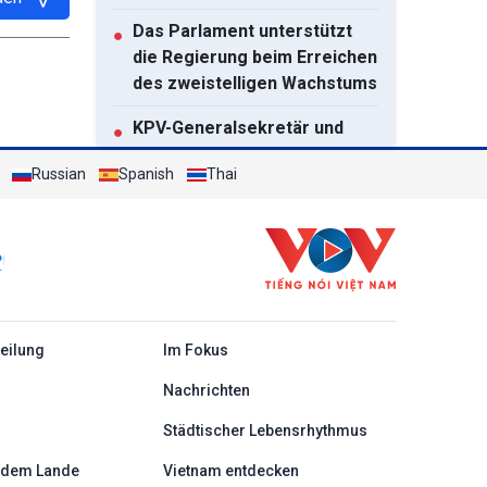
Das Parlament unterstützt
●
die Regierung beim Erreichen
des zweistelligen Wachstums
KPV-Generalsekretär und
●
Staatspräsident To Lam
Russian
Spanish
Thai
fordert die Erneuerung der
Infrastrukturplanung
Förderung der
●
Zusammenarbeit im
Verteidigungsbereich
zwischen Vietnam und
c
teilung
Im Fokus
Malaysia
Nachrichten
Australiens
●
Premierminister Albanese erwartet
Städtischer Lebensrhythmus
den Besuch von KPV-
 dem Lande
Vietnam entdecken
Generalsekretär und