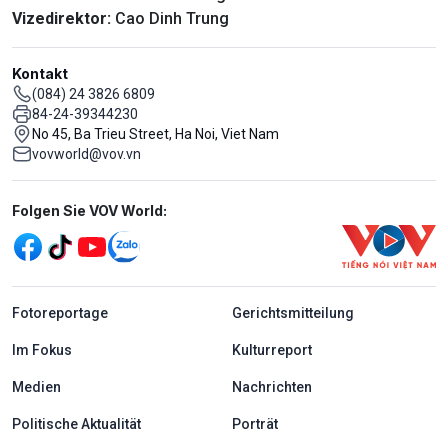
Vizedirektor:
Cao Dinh Trung
Kontakt
(084) 24 3826 6809
84-24-39344230
No 45, Ba Trieu Street, Ha Noi, Viet Nam
vovworld@vov.vn
Mạng xã hội
Folgen Sie VOV World:
menu footer tiếng Đức
Fotoreportage
Gerichtsmitteilung
Im Fokus
Kulturreport
Medien
Nachrichten
Politische Aktualität
Porträt