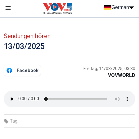
Nhảy đến nội dung
German
Menu trang chủ tiếng Đức
menu phụ tiếng Đức
Sendungen hören
13/03/2025
Freitag, 14/03/2025, 03:30
Facebook
VOVWORLD
Tag: