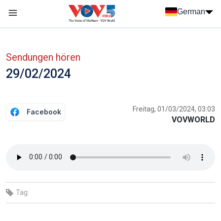
Nhảy đến nội dung
German
Menu trang chủ tiếng Đức
menu phụ tiếng Đức
Sendungen hören
29/02/2024
Freitag, 01/03/2024, 03:03
Facebook
VOVWORLD
Tag: