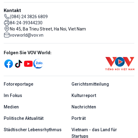
Kontakt
(084) 24 3826 6809
84-24-39344230
No 45, Ba Trieu Street, Ha Noi, Viet Nam
vovworld@vov.vn
Mạng xã hội
Folgen Sie VOV World:
menu footer tiếng Đức
Fotoreportage
Gerichtsmitteilung
Im Fokus
Kulturreport
Medien
Nachrichten
Politische Aktualität
Porträt
Städtischer Lebensrhythmus
Vietnam - das Land für
Startups