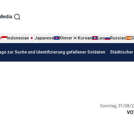
iện tiếng Đức
Media
n
Indonesian
Japanese
Khmer
Korean
Lao
Russian
S
age zur Suche und Identifizierung gefallener Soldaten
Städtische
Sonntag, 31/08/2
VO