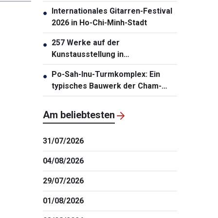
auf ASIAD 20
Internationales Gitarren-Festival
●
2026 in Ho-Chi-Minh-Stadt
257 Werke auf der
●
Kunstausstellung in
Südzentralvietnam vorgestellt
Po-Sah-Inu-Turmkomplex: Ein
●
typisches Bauwerk der Cham-
Architektur in der Provinz Lam
Dong
Am beliebtesten
31/07/2026
04/08/2026
29/07/2026
01/08/2026