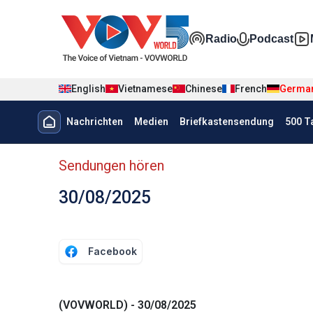
Nhảy đến nội dung
Đa phương t
Radio
Podcast
English
Vietnamese
Chinese
French
Germa
Menu trang chủ tiếng Đức
Nachrichten
Medien
Briefkastensendung
500 T
menu phụ tiếng Đức
Sendungen hören
30/08/2025
Facebook
(VOVWORLD) - 30/08/2025