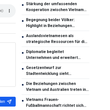
Stärkung der umfassenden
●
Kooperation zwischen Vietnam
und Thailand
Begegnung beider Völker:
●
Highlight in Beziehungen
zwischen Vietnam und Australien
Auslandsvietnamesen als
●
strategische Ressourcen für die
Entwicklung des Landes
Diplomatie begleitet
●
Unternehmen und erweitert
Entwicklungsräume Vietnams
Gesetzentwurf zur
●
Stadtentwicklung sieht
weitreichende
Die Beziehungen zwischen
●
Sondermechanismen für Ho-Chi-
Vietnam und Australien treten in
Minh-Stadt vor
eine neue Entwicklungsphase ein
Vietnams Frauen-
●
den
Fußballmannschaft richtet sich