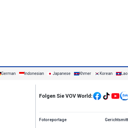
German
Indonesian
Japanese
Khmer
Korean
Lao
Mạng xã hội
Folgen Sie VOV World:
menu footer tiếng Đứ
Fotoreportage
Gerichtsmit