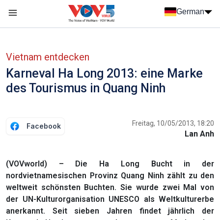
Nhảy đến nội dung
German
Menu trang chủ tiếng Đức
menu phụ tiếng Đức
Vietnam entdecken
Karneval Ha Long 2013: eine Marke
des Tourismus in Quang Ninh
Freitag, 10/05/2013, 18:20
Facebook
Lan Anh
(VOVworld) – Die Ha Long Bucht in der
nordvietnamesischen Provinz Quang Ninh zählt zu den
weltweit schönsten Buchten. Sie wurde zwei Mal von
der UN-Kulturorganisation UNESCO als Weltkulturerbe
anerkannt. Seit sieben Jahren findet jährlich der