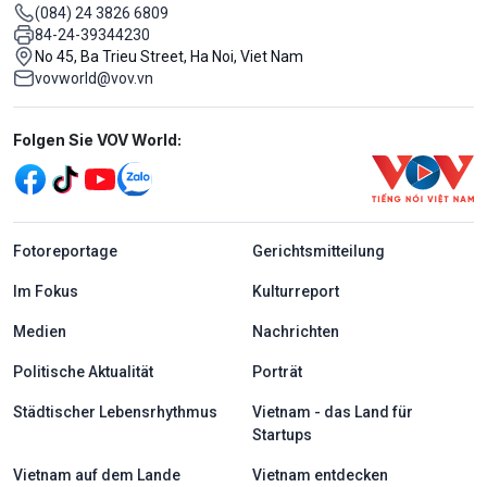
(084) 24 3826 6809
84-24-39344230
No 45, Ba Trieu Street, Ha Noi, Viet Nam
vovworld@vov.vn
Mạng xã hội
Folgen Sie VOV World:
menu footer tiếng Đức
Fotoreportage
Gerichtsmitteilung
Im Fokus
Kulturreport
Medien
Nachrichten
Politische Aktualität
Porträt
Städtischer Lebensrhythmus
Vietnam - das Land für
Startups
Vietnam auf dem Lande
Vietnam entdecken