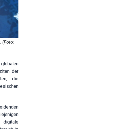
 (Foto:
 globalen
ziten der
ten, die
mesischen
heidenden
ejenigen
 digitale