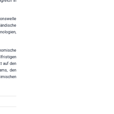
greich in
ionswelle
ändische
nologien,
nomische
fristigen
kt auf den
nams, den
eimischen