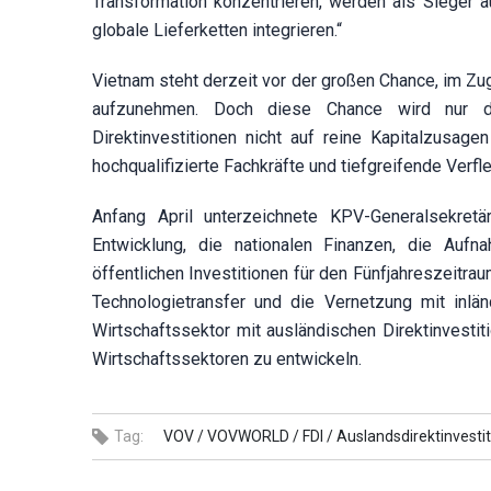
Transformation konzentrieren, werden als Sieger 
globale Lieferketten integrieren.“
Vietnam steht derzeit vor der großen Chance, im Zug
aufzunehmen. Doch diese Chance wird nur d
Direktinvestitionen nicht auf reine Kapitalzusag
hochqualifizierte Fachkräfte und tiefgreifende Verf
Anfang April unterzeichnete KPV-Generalsekre
Entwicklung, die nationalen Finanzen, die Aufn
öffentlichen Investitionen für den Fünfjahreszeitra
Technologietransfer und die Vernetzung mit inlä
Wirtschaftssektor mit ausländischen Direktinvesti
Wirtschaftssektoren zu entwickeln.
Tag:
VOV /
VOVWORLD /
FDI /
Auslandsdirektinvestit