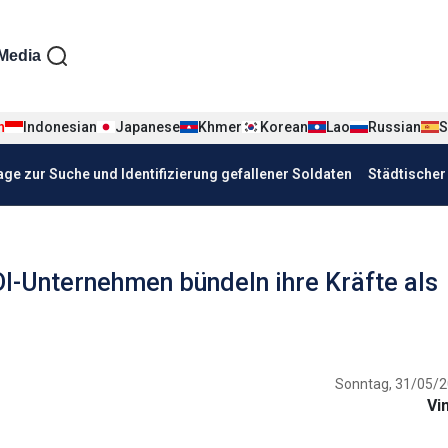
iện tiếng Đức
Media
n
Indonesian
Japanese
Khmer
Korean
Lao
Russian
S
age zur Suche und Identifizierung gefallener Soldaten
Städtische
I-Unternehmen bündeln ihre Kräfte als
Sonntag, 31/05/2
Vi