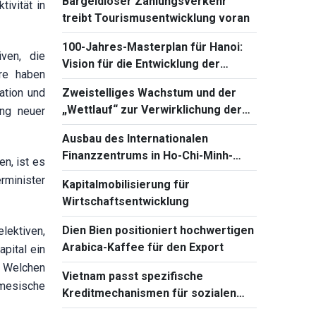
Bargeldloser Zahlungsverkehr
ivität in
treibt Tourismusentwicklung voran
100-Jahres-Masterplan für Hanoi:
iven, die
Vision für die Entwicklung der
ere haben
Hauptstadt
Zweistelliges Wachstum und der
ation und
„Wettlauf“ zur Verwirklichung der
ung neuer
Ziele
Ausbau des Internationalen
Finanzzentrums in Ho-Chi-Minh-
n, ist es
Stadt für Kapitalbeschaffung
rminister
Kapitalmobilisierung für
Wirtschaftsentwicklung
Dien Bien positioniert hochwertigen
lektiven,
Arabica-Kaffee für den Export
apital ein
? Welchen
Vietnam passt spezifische
amesische
Kreditmechanismen für sozialen
Wohnungsbau und Industriezonen