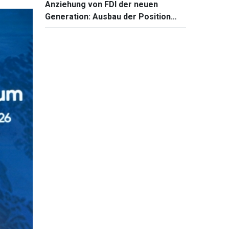
Anziehung von FDI der neuen
an
Generation: Ausbau der Position
Vietnams in der globalen
Wertschöpfungskette