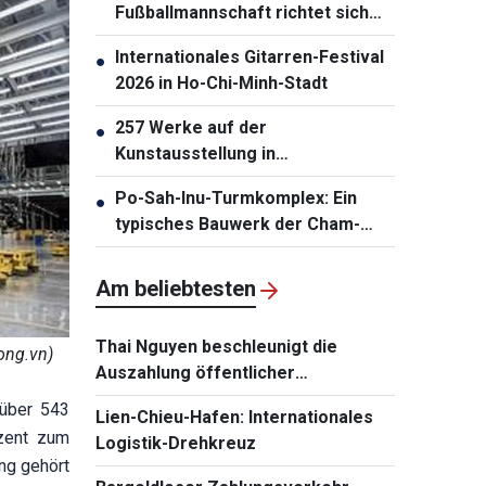
Fußballmannschaft richtet sich
auf ASIAD 20
Internationales Gitarren-Festival
●
2026 in Ho-Chi-Minh-Stadt
257 Werke auf der
●
Kunstausstellung in
Südzentralvietnam vorgestellt
Po-Sah-Inu-Turmkomplex: Ein
●
typisches Bauwerk der Cham-
Architektur in der Provinz Lam
Dong
Am beliebtesten
Thai Nguyen beschleunigt die
ong.vn)
Auszahlung öffentlicher
Investitionen
 über 543
Lien-Chieu-Hafen: Internationales
ozent zum
Logistik-Drehkreuz
ng gehört