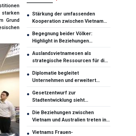
titionen
r starken
Stärkung der umfassenden
●
em Grund
Kooperation zwischen Vietnam
esischen
und Thailand
Begegnung beider Völker:
●
Highlight in Beziehungen
zwischen Vietnam und Australien
Auslandsvietnamesen als
●
strategische Ressourcen für die
Entwicklung des Landes
Diplomatie begleitet
●
Unternehmen und erweitert
Entwicklungsräume Vietnams
Gesetzentwurf zur
●
Stadtentwicklung sieht
weitreichende
Die Beziehungen zwischen
●
Sondermechanismen für Ho-Chi-
Vietnam und Australien treten in
Minh-Stadt vor
eine neue Entwicklungsphase ein
Vietnams Frauen-
●