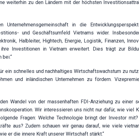
e weiterhin zu den Ländern mit der höchsten Investitionsattrakt
len Unternehmensgemeinschaft in die Entwicklungsperspekt
nvestitions- und Geschäftsumfeld Vietnams wider. Insbesond
ronik, Halbleiter, Hightech, Energie, Logistik, Finanzen, Innov
hre Investitionen in Vietnam erweitert. Dies trägt zur Bild
 bei.“
ür ein schnelles und nachhaltiges Wirtschaftswachstum zu nutze
hmen und inländischen Unternehmen zu fördern. Vizepremie
 den Wandel von der massenhaften FDI-Anziehung zu einer se
nskooperation. Wir interessieren uns nicht nur dafür, wie viel K
 folgende Fragen: Welche Technologie bringt der Investor mit
skräfte aus? Zudem schauen wir genau darauf, wie viele vietn
e er die innere Kraft unserer Wirtschaft stärkt.“