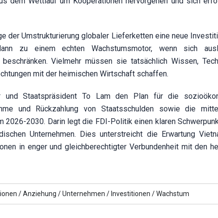
aus dem Wettlauf um Kooperationen hervorgehen und sich erfol
e der Umstrukturierung globaler Lieferketten eine neue Investit
ann zu einem echten Wachstumsmotor, wenn sich ausl
en beschränken. Vielmehr müssen sie tatsächlich Wissen, Tech
lechtungen mit der heimischen Wirtschaft schaffen.
tär und Staatspräsident To Lam den Plan für die sozioöko
ahme und Rückzahlung von Staatsschulden sowie die mittel
um 2026-2030. Darin legt die FDI-Politik einen klaren Schwerpun
ndischen Unternehmen. Dies unterstreicht die Erwartung Viet
tionen in enger und gleichberechtigter Verbundenheit mit den h
ionen /
Anziehung /
Unternehmen /
Investitionen /
Wachstum