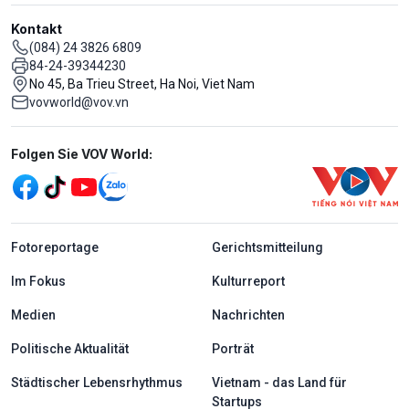
Kontakt
(084) 24 3826 6809
84-24-39344230
No 45, Ba Trieu Street, Ha Noi, Viet Nam
vovworld@vov.vn
Mạng xã hội
Folgen Sie VOV World:
menu footer tiếng Đức
Fotoreportage
Gerichtsmitteilung
Im Fokus
Kulturreport
Medien
Nachrichten
Politische Aktualität
Porträt
Städtischer Lebensrhythmus
Vietnam - das Land für
Startups