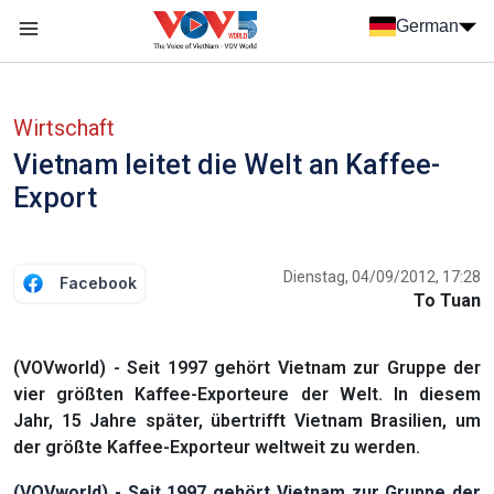
Nhảy đến nội dung
German
Menu trang chủ tiếng Đức
menu phụ tiếng Đức
Wirtschaft
Vietnam leitet die Welt an Kaffee-
Export
Dienstag, 04/09/2012, 17:28
Facebook
To Tuan
(VOVworld) - Seit 1997 gehört Vietnam zur Gruppe der
vier größten Kaffee-Exporteure der Welt. In diesem
Jahr, 15 Jahre später, übertrifft Vietnam Brasilien, um
der größte Kaffee-Exporteur weltweit zu werden.
(VOVworld) - Seit 1997 gehört Vietnam zur Gruppe der