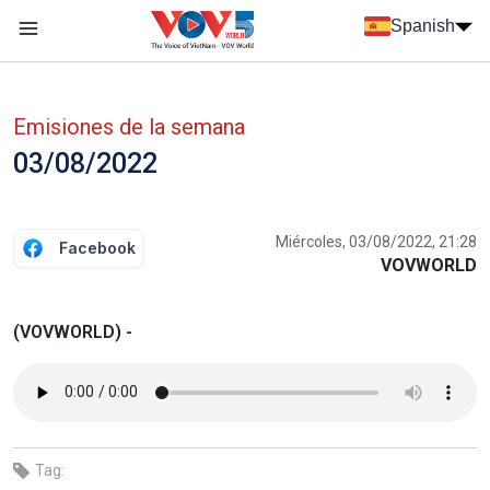
Nhảy đến nội dung
Spanish
Menu trang chủ tiếng Tây Ban Nha
Menu phụ tiếng Tây ban nha
Emisiones de la semana
03/08/2022
Miércoles, 03/08/2022, 21:28
Facebook
VOVWORLD
(VOVWORLD) -
Tag: