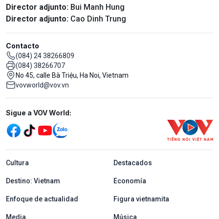
Director adjunto:
Bui Manh Hung
Director adjunto:
Cao Dinh Trung
Contacto
(084) 24 38266809
(084) 38266707
No 45, calle Bà Triệu, Ha Noi, Vietnam
vovworld@vov.vn
Mạng xã hội
Sigue a VOV World:
menu footer tiếng Tây ban nha
Cultura
Destacados
Destino: Vietnam
Economía
Enfoque de actualidad
Figura vietnamita
Media
Música