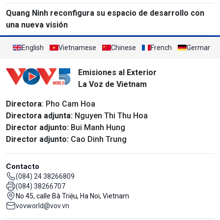
Quang Ninh reconfigura su espacio de desarrollo con
una nueva visión
English
Vietnamese
Chinese
French
German
Emisiones al Exterior
La Voz de Vietnam
Directora
: Pho Cam Hoa
Directora adjunta:
Nguyen Thi Thu Hoa
Director adjunto:
Bui Manh Hung
Director adjunto:
Cao Dinh Trung
Contacto
(084) 24 38266809
(084) 38266707
No 45, calle Bà Triệu, Ha Noi, Vietnam
vovworld@vov.vn