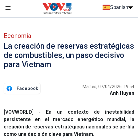
Nhảy đến nội dung
Spanish
Menu trang chủ tiếng Tây Ban Nha
Menu phụ tiếng Tây ban nha
Economía
La creación de reservas estratégicas
de combustibles, un paso decisivo
para Vietnam
Martes, 07/04/2026, 19:54
Facebook
Anh Huyen
[VOVWORLD] - En un contexto de inestabilidad
persistente en el mercado energético mundial, la
creación de reservas estratégicas nacionales se perfila
como una decisión clave para Vietnam.