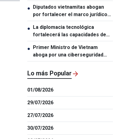
beneficios de activos rusos
Diputados vietnamitas abogan
●
congelados para apoyar a Ucrania
por fortalecer el marco jurídico
para impulsar el crecimiento
La diplomacia tecnológica
●
económico
fortalecerá las capacidades de
desarrollo de Vietnam
Primer Ministro de Vietnam
●
aboga por una ciberseguridad
centrada en las personas
Lo más Popular
01/08/2026
29/07/2026
27/07/2026
30/07/2026