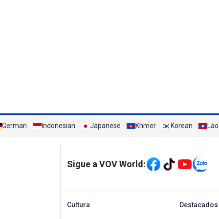
German
Indonesian
Japanese
Khmer
Korean
Lao
Mạng xã hội
Sigue a VOV World:
menu footer tiếng Tâ
Cultura
Destacados