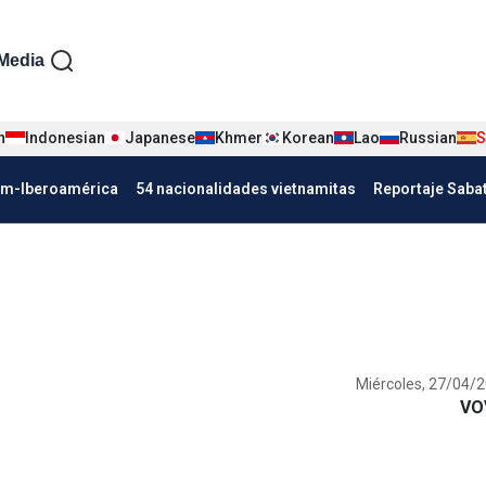
iện tiếng Tây ban nha
Media
n
Indonesian
Japanese
Khmer
Korean
Lao
Russian
S
Nha
am-Iberoamérica
54 nacionalidades vietnamitas
Reportaje Saba
Miércoles, 27/04/2
VO