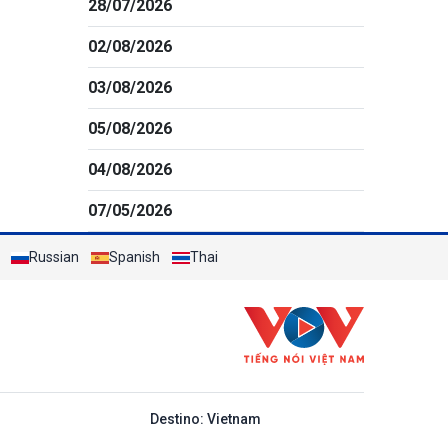
28/07/2026
02/08/2026
03/08/2026
05/08/2026
04/08/2026
07/05/2026
Russian
Spanish
Thai
y ban nha
Destino: Vietnam