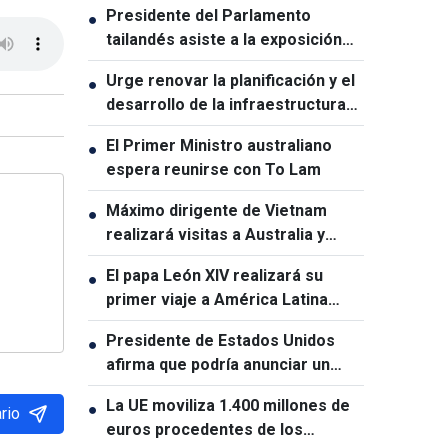
Presidente del Parlamento
●
tailandés asiste a la exposición
conmemorativa del 50.º
Urge renovar la planificación y el
●
aniversario de las relaciones
desarrollo de la infraestructura
Vietnam-Tailandia
en Vietnam
El Primer Ministro australiano
●
espera reunirse con To Lam
Máximo dirigente de Vietnam
●
realizará visitas a Australia y
Nueva Zelanda
El papa León XIV realizará su
●
primer viaje a América Latina
como pontífice
Presidente de Estados Unidos
●
afirma que podría anunciar un
acuerdo sobre el estrecho de
La UE moviliza 1.400 millones de
●
Ormuz en las próximas 48 horas
rio
euros procedentes de los