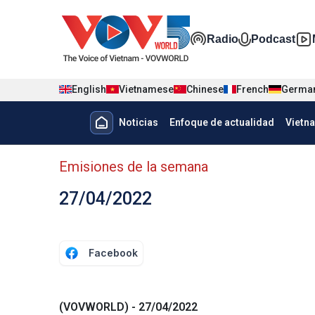
Nhảy đến nội dung
Đa phương t
Radio
Podcast
English
Vietnamese
Chinese
French
Germa
Menu trang chủ tiếng Tây Ban 
Noticias
Enfoque de actualidad
Vietn
Menu phụ tiếng Tây ban nha
Emisiones de la semana
27/04/2022
Facebook
(VOVWORLD) - 27/04/2022