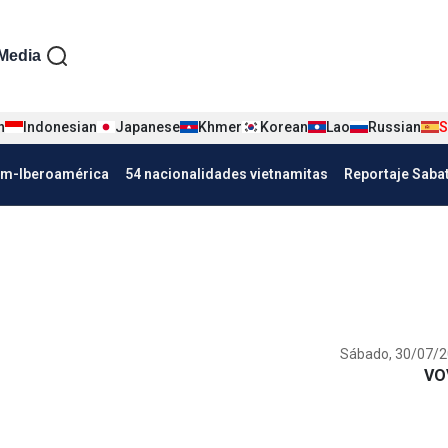
iện tiếng Tây ban nha
Media
n
Indonesian
Japanese
Khmer
Korean
Lao
Russian
S
Nha
am-Iberoamérica
54 nacionalidades vietnamitas
Reportaje Saba
Sábado, 30/07/2
VO