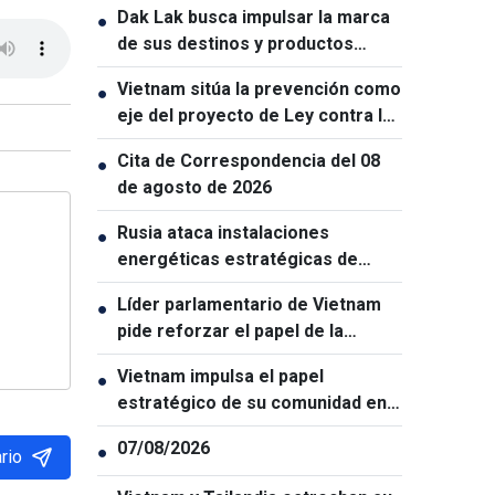
Dak Lak busca impulsar la marca
●
de sus destinos y productos
turísticos
Vietnam sitúa la prevención como
●
eje del proyecto de Ley contra la
Proliferación de Armas de
Cita de Correspondencia del 08
●
Destrucción Masiva
de agosto de 2026
Rusia ataca instalaciones
●
energéticas estratégicas de
Ucrania
Líder parlamentario de Vietnam
●
pide reforzar el papel de la
Policía Económica
Vietnam impulsa el papel
●
estratégico de su comunidad en
el exterior
07/08/2026
●
rio