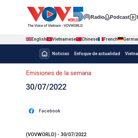
Nhảy đến nội dung
Đa phương t
Radio
Podcast
English
Vietnamese
Chinese
French
Germa
Menu trang chủ tiếng Tây Ban 
Noticias
Enfoque de actualidad
Vietn
Menu phụ tiếng Tây ban nha
Emisiones de la semana
30/07/2022
Facebook
(VOVWORLD) - 30/07/2022