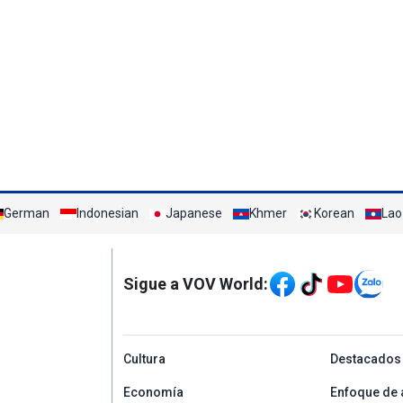
German
Indonesian
Japanese
Khmer
Korean
Lao
Mạng xã hội
Sigue a VOV World:
menu footer tiếng Tâ
Cultura
Destacados
Economía
Enfoque de 