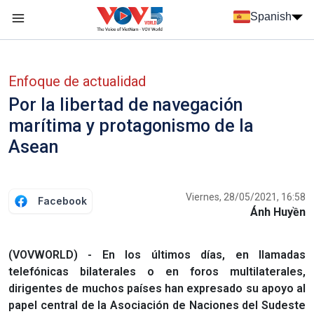
Nhảy đến nội dung
Spanish
Menu trang chủ tiếng Tây Ban Nha
Menu phụ tiếng Tây ban nha
Enfoque de actualidad
Por la libertad de navegación
marítima y protagonismo de la
Asean
Viernes, 28/05/2021, 16:58
Facebook
Ánh Huyền
(VOVWORLD) - En los últimos días, en llamadas
telefónicas bilaterales o en foros multilaterales,
dirigentes de muchos países han expresado su apoyo al
papel central de la Asociación de Naciones del Sudeste