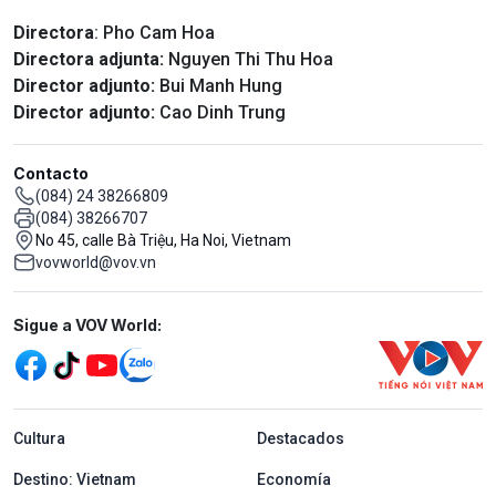
Directora
: Pho Cam Hoa
Directora adjunta:
Nguyen Thi Thu Hoa
Director adjunto:
Bui Manh Hung
Director adjunto:
Cao Dinh Trung
Contacto
(084) 24 38266809
(084) 38266707
No 45, calle Bà Triệu, Ha Noi, Vietnam
vovworld@vov.vn
Mạng xã hội
Sigue a VOV World:
menu footer tiếng Tây ban nha
Cultura
Destacados
Destino: Vietnam
Economía