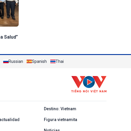
na Salud”
Russian
Spanish
Thai
y ban nha
Destino: Vietnam
actualidad
Figura vietnamita
Noticias