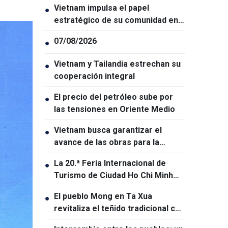
Vietnam impulsa el papel
●
estratégico de su comunidad en
el exterior
07/08/2026
●
Vietnam y Tailandia estrechan su
●
cooperación integral
El precio del petróleo sube por
●
las tensiones en Oriente Medio
Vietnam busca garantizar el
●
avance de las obras para la
Cumbre APEC 2027
La 20.ª Feria Internacional de
●
Turismo de Ciudad Ho Chi Minh
será la mayor de su historia
El pueblo Mong en Ta Xua
●
revitaliza el teñido tradicional con
índigo