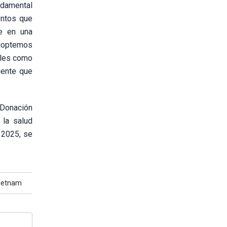
ndamental
entos que
se en una
Adoptemos
ales como
iente que
a Donación
 la salud
 2025, se
ietnam