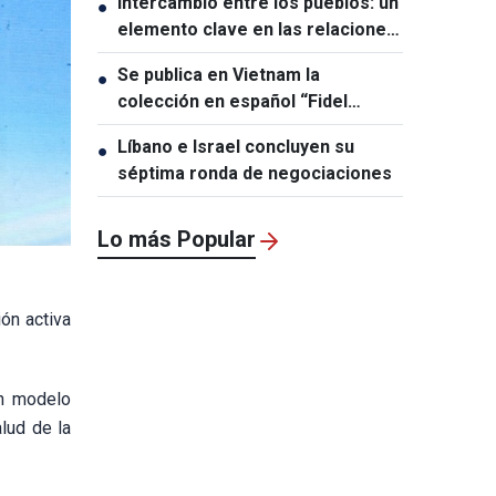
Intercambio entre los pueblos: un
●
elemento clave en las relaciones
entre Vietnam y Australia
Se publica en Vietnam la
●
colección en español “Fidel
Castro Ruz – Obras Escogidas”
Líbano e Israel concluyen su
●
séptima ronda de negociaciones
Lo más Popular
ón activa
un modelo
alud de la