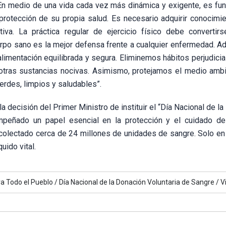
 “En medio de una vida cada vez más dinámica y exigente, es fu
rotección de su propia salud. Es necesario adquirir conocimi
va. La práctica regular de ejercicio físico debe convertir
uerpo sano es la mejor defensa frente a cualquier enfermedad. 
alimentación equilibrada y segura. Eliminemos hábitos perjudici
otras sustancias nocivas. Asimismo, protejamos el medio amb
erdes, limpios y saludables”.
la decisión del Primer Ministro de instituir el “Día Nacional de l
mpeñado un papel esencial en la protección y el cuidado de
recolectado cerca de 24 millones de unidades de sangre. Solo en
uido vital.
ra Todo el Pueblo /
Día Nacional de la Donación Voluntaria de Sangre /
V