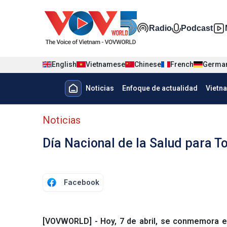
Nhảy đến nội dung
Đa phương t
Radio
Podcast
English
Vietnamese
Chinese
French
Germa
Menu trang chủ tiếng Tây Ban 
Noticias
Enfoque de actualidad
Vietn
Menu phụ tiếng Tây ban nha
Noticias
Día Nacional de la Salud para T
Facebook
[VOVWORLD] - Hoy, 7 de abril, se conmemora el 