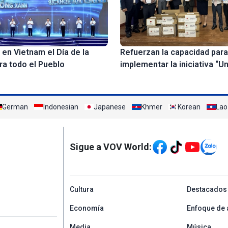
 en Vietnam el Día de la
Refuerzan la capacidad para
ra todo el Pueblo
implementar la iniciativa “U
German
Indonesian
Japanese
Khmer
Korean
Lao
Mạng xã hội
Sigue a VOV World:
menu footer tiếng Tâ
Cultura
Destacados
Economía
Enfoque de 
Media
Música