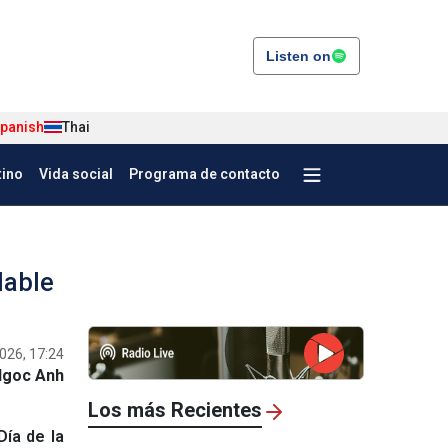
Listen on
panish
Thai
tino
Vida social
Programa de contacto
dable
026, 17:24
Ngoc Anh
Los más Recientes
Día de la