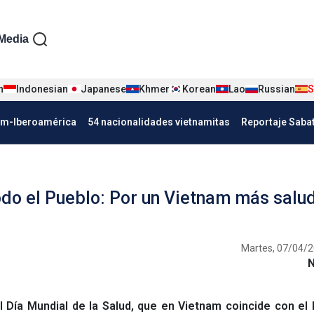
iện tiếng Tây ban nha
Media
n
Indonesian
Japanese
Khmer
Korean
Lao
Russian
S
Nha
am-Iberoamérica
54 nacionalidades vietnamitas
Reportaje Saba
odo el Pueblo: Por un Vietnam más salu
Martes, 07/04/2
Día Mundial de la Salud, que en Vietnam coincide con el 