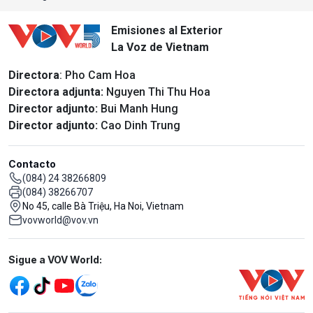
Emisiones al Exterior
La Voz de Vietnam
Directora
: Pho Cam Hoa
Directora adjunta:
Nguyen Thi Thu Hoa
Director adjunto:
Bui Manh Hung
Director adjunto:
Cao Dinh Trung
Contacto
(084) 24 38266809
(084) 38266707
No 45, calle Bà Triệu, Ha Noi, Vietnam
vovworld@vov.vn
Mạng xã hội
Sigue a VOV World: