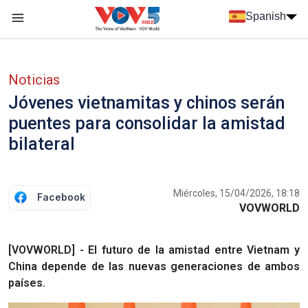
Nhảy đến nội dung
Spanish
Menu trang chủ tiếng Tây Ban Nha
Menu phụ tiếng Tây ban nha
Noticias
Jóvenes vietnamitas y chinos serán
puentes para consolidar la amistad
bilateral
Miércoles, 15/04/2026, 18:18
Facebook
VOVWORLD
[VOVWORLD] - El futuro de la amistad entre Vietnam y
China depende de las nuevas generaciones de ambos
países.