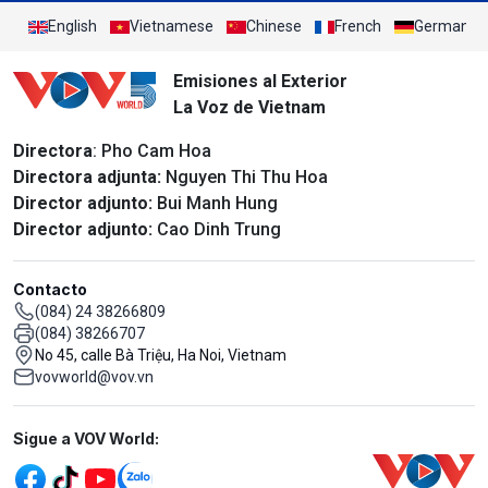
English
Vietnamese
Chinese
French
German
Emisiones al Exterior
La Voz de Vietnam
Directora
: Pho Cam Hoa
Directora adjunta:
Nguyen Thi Thu Hoa
Director adjunto:
Bui Manh Hung
Director adjunto:
Cao Dinh Trung
Contacto
(084) 24 38266809
(084) 38266707
No 45, calle Bà Triệu, Ha Noi, Vietnam
vovworld@vov.vn
Mạng xã hội
Sigue a VOV World: