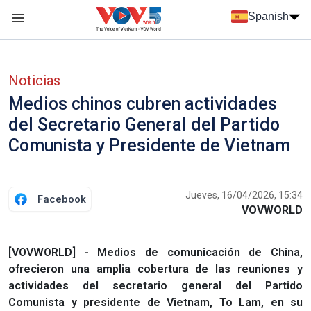
Nhảy đến nội dung
Spanish
Menu trang chủ tiếng Tây Ban Nha
Menu phụ tiếng Tây ban nha
Noticias
Medios chinos cubren actividades
del Secretario General del Partido
Comunista y Presidente de Vietnam
Jueves, 16/04/2026, 15:34
Facebook
VOVWORLD
[VOVWORLD] - Medios de comunicación de China,
ofrecieron una amplia cobertura de las reuniones y
actividades del secretario general del Partido
Comunista y presidente de Vietnam, To Lam, en su