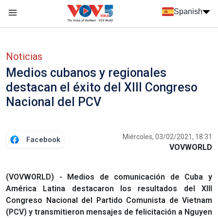
Nhảy đến nội dung
Spanish
Menu trang chủ tiếng Tây Ban Nha
Menu phụ tiếng Tây ban nha
Noticias
Medios cubanos y regionales
destacan el éxito del XIII Congreso
Nacional del PCV
Miércoles, 03/02/2021, 18:31
Facebook
VOVWORLD
(VOVWORLD) - Medios de comunicación de Cuba y
América Latina destacaron los resultados del XIII
Congreso Nacional del Partido Comunista de Vietnam
(PCV) y transmitieron mensajes de felicitación a Nguyen