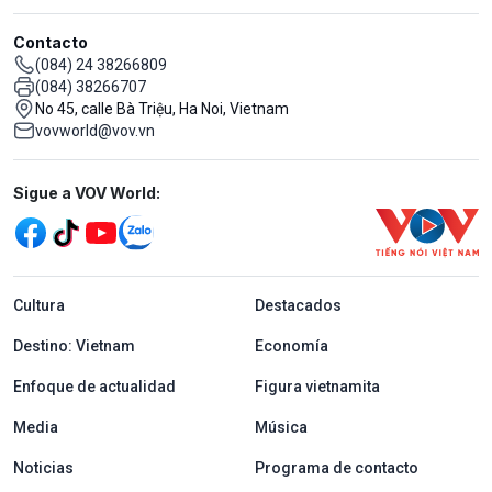
Contacto
(084) 24 38266809
(084) 38266707
No 45, calle Bà Triệu, Ha Noi, Vietnam
vovworld@vov.vn
Mạng xã hội
Sigue a VOV World:
menu footer tiếng Tây ban nha
Cultura
Destacados
Destino: Vietnam
Economía
Enfoque de actualidad
Figura vietnamita
Media
Música
Noticias
Programa de contacto