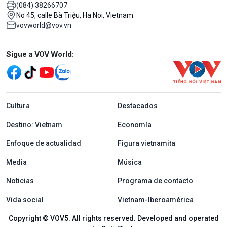
(084) 38266707
No 45, calle Bà Triệu, Ha Noi, Vietnam
vovworld@vov.vn
Mạng xã hội
Sigue a VOV World:
menu footer tiếng Tây ban nha
Cultura
Destacados
Destino: Vietnam
Economía
Enfoque de actualidad
Figura vietnamita
Media
Música
Noticias
Programa de contacto
Vida social
Vietnam-Iberoamérica
Copyright © VOV5. All rights reserved. Developed and operated