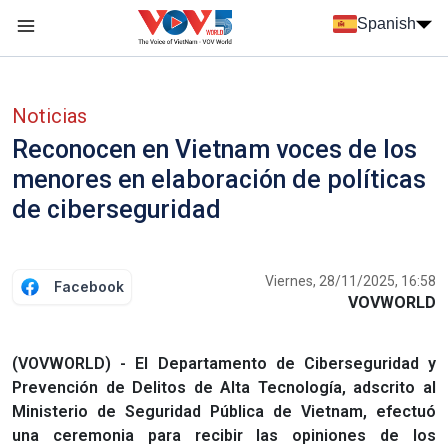
Nhảy đến nội dung
Spanish
Menu trang chủ tiếng Tây Ban Nha
Menu phụ tiếng Tây ban nha
Noticias
Reconocen en Vietnam voces de los
menores en elaboración de políticas
de ciberseguridad
Viernes, 28/11/2025, 16:58
Facebook
VOVWORLD
(VOVWORLD) - El Departamento de Ciberseguridad y
Prevención de Delitos de Alta Tecnología, adscrito al
Ministerio de Seguridad Pública de Vietnam, efectuó
una ceremonia para recibir las opiniones de los