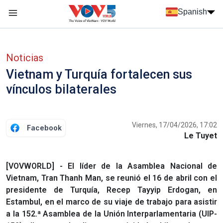
Nhảy đến nội dung
Spanish
Menu trang chủ tiếng Tây Ban Nha
Menu phụ tiếng Tây ban nha
Noticias
Vietnam y Turquía fortalecen sus
vínculos bilaterales
Viernes, 17/04/2026, 17:02
Facebook
Le Tuyet
[VOVWORLD] - El líder de la Asamblea Nacional de
Vietnam, Tran Thanh Man, se reunió el 16 de abril con el
presidente de Turquía, Recep Tayyip Erdogan, en
Estambul, en el marco de su viaje de trabajo para asistir
a la 152.ª Asamblea de la Unión Interparlamentaria (UIP-