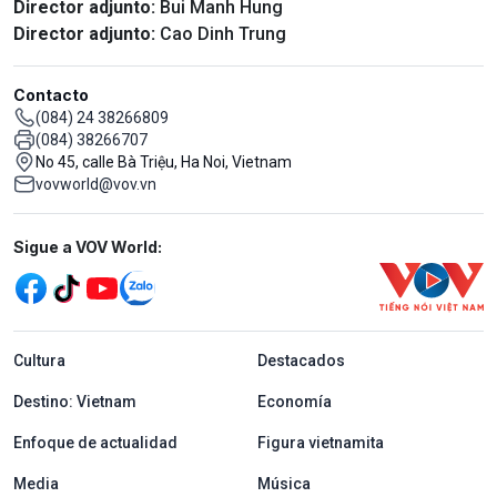
Director adjunto:
Bui Manh Hung
Director adjunto:
Cao Dinh Trung
Contacto
(084) 24 38266809
(084) 38266707
No 45, calle Bà Triệu, Ha Noi, Vietnam
vovworld@vov.vn
Mạng xã hội
Sigue a VOV World:
menu footer tiếng Tây ban nha
Cultura
Destacados
Destino: Vietnam
Economía
Enfoque de actualidad
Figura vietnamita
Media
Música