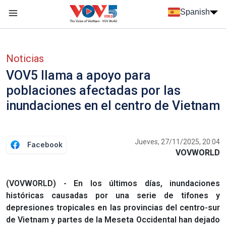
Nhảy đến nội dung
Spanish
Menu trang chủ tiếng Tây Ban Nha
Menu phụ tiếng Tây ban nha
Noticias
VOV5 llama a apoyo para
poblaciones afectadas por las
inundaciones en el centro de Vietnam
Jueves, 27/11/2025, 20:04
Facebook
VOVWORLD
(VOVWORLD) - En los últimos días, inundaciones
históricas causadas por una serie de tifones y
depresiones tropicales en las provincias del centro-sur
de Vietnam y partes de la Meseta Occidental han dejado