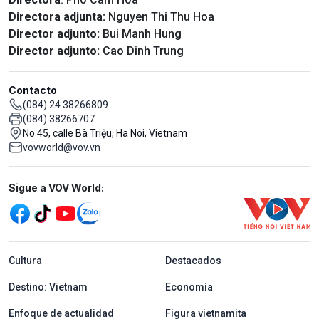
Directora adjunta:
Nguyen Thi Thu Hoa
Director adjunto:
Bui Manh Hung
Director adjunto:
Cao Dinh Trung
Contacto
(084) 24 38266809
(084) 38266707
No 45, calle Bà Triệu, Ha Noi, Vietnam
vovworld@vov.vn
Mạng xã hội
Sigue a VOV World:
menu footer tiếng Tây ban nha
Cultura
Destacados
Destino: Vietnam
Economía
Enfoque de actualidad
Figura vietnamita