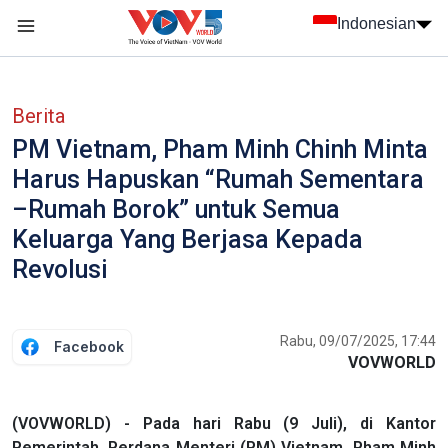
Nhảy đến nội dung
Indonesian
menu trang chủ tiếng Indo
menu phụ tiếng Indo
Berita
PM Vietnam, Pham Minh Chinh Minta
Harus Hapuskan “Rumah Sementara
–Rumah Borok” untuk Semua
Keluarga Yang Berjasa Kepada
Revolusi
Rabu, 09/07/2025, 17:44
Facebook
VOVWORLD
(VOVWORLD) - Pada hari Rabu (9 Juli), di Kantor
Pemerintah, Perdana Menteri (PM) Vietnam, Pham Minh