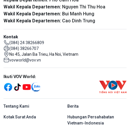
Wakil Kepala Departemen:
Nguyen Thi Thu Hoa
Wakil Kepala Departemen:
Bui Manh Hung
Wakil Kepala Departemen:
Cao Dinh Trung
Kontak
(084) 24 38266809
(084) 38266707
No 45, Jalan Ba Trieu, Ha Noi, Vietnam
vovworld@vov.vn
Mạng xã hội
Ikuti VOV World:
menu footer tiếng Indo
Tentang Kami
Berita
Kotak Surat Anda
Hubungan Persahabatan
Vietnam-Indonesia