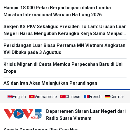
Hampir 18.000 Pelari Berpartisipasi dalam Lomba
Maraton Internasional Warisan Ha Long 2026
Sekjen KS PKV Sekaligus Presiden To Lam: Urusan Luar
Negeri Harus Mengubah Kerangka Kerja Sama Menjadi
Proyek-Proyek Konkret dan Menganggap Efektivitas
Persidangan Luar Biasa Pertama MN Vietnam Angkatan
yang Substansial sebagai Tolok Ukur
XVI Dibuka pada 3 Agustus
Krisis Migran di Ceuta Memicu Perpecahan Baru di Uni
Eropa
AS dan Iran Akan Melanjutkan Perundingan
English
Vietnamese
Chinese
French
German
Departemen Siaran Luar Negeri dari
Radio Suara Vietnam
Kepala Departemen
: Pho Cam Hoa