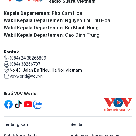
Radio Suara Vietnam
Kepala Departemen
: Pho Cam Hoa
Wakil Kepala Departemen:
Nguyen Thi Thu Hoa
Wakil Kepala Departemen:
Bui Manh Hung
Wakil Kepala Departemen:
Cao Dinh Trung
Kontak
(084) 24 38266809
(084) 38266707
No 45, Jalan Ba Trieu, Ha Noi, Vietnam
vovworld@vov.vn
Mạng xã hội
Ikuti VOV World:
menu footer tiếng Indo
Tentang Kami
Berita
Kotak Surat Anda
Hubungan Persahabatan