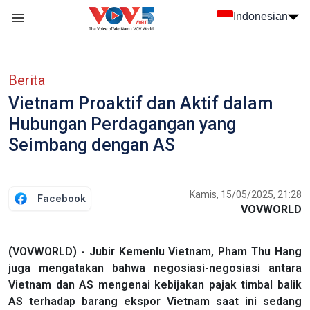
Nhảy đến nội dung
Indonesian
menu trang chủ tiếng Indo
menu phụ tiếng Indo
Berita
Vietnam Proaktif dan Aktif dalam
Hubungan Perdagangan yang
Seimbang dengan AS
Kamis, 15/05/2025, 21:28
Facebook
VOVWORLD
(VOVWORLD) - Jubir Kemenlu Vietnam, Pham Thu Hang
juga mengatakan bahwa negosiasi-negosiasi antara
Vietnam dan AS mengenai kebijakan pajak timbal balik
AS terhadap barang ekspor Vietnam saat ini sedang