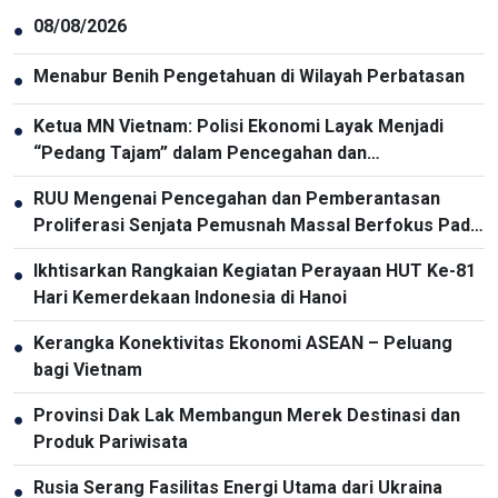
08/08/2026
●
Menabur Benih Pengetahuan di Wilayah Perbatasan
●
Ketua MN Vietnam: Polisi Ekonomi Layak Menjadi
●
“Pedang Tajam” dalam Pencegahan dan
Pemberantasan Kriminalitas
RUU Mengenai Pencegahan dan Pemberantasan
●
Proliferasi Senjata Pemusnah Massal Berfokus Pada
Pencegahan dan Pelaksanaan Komitmen
Ikhtisarkan Rangkaian Kegiatan Perayaan HUT Ke-81
●
Internasional oleh Vietnam
Hari Kemerdekaan Indonesia di Hanoi
Kerangka Konektivitas Ekonomi ASEAN – Peluang
●
bagi Vietnam
Provinsi Dak Lak Membangun Merek Destinasi dan
●
Produk Pariwisata
Rusia Serang Fasilitas Energi Utama dari Ukraina
●