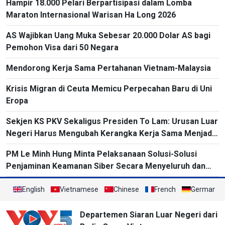
Hampir 18.000 Pelari Berpartisipasi dalam Lomba
Maraton Internasional Warisan Ha Long 2026
AS Wajibkan Uang Muka Sebesar 20.000 Dolar AS bagi
Pemohon Visa dari 50 Negara
Mendorong Kerja Sama Pertahanan Vietnam-Malaysia
Krisis Migran di Ceuta Memicu Perpecahan Baru di Uni
Eropa
Sekjen KS PKV Sekaligus Presiden To Lam: Urusan Luar
Negeri Harus Mengubah Kerangka Kerja Sama Menjadi
Proyek-Proyek Konkret dan Menganggap Efektivitas
PM Le Minh Hung Minta Pelaksanaan Solusi-Solusi
yang Substansial sebagai Tolok Ukur
Penjaminan Keamanan Siber Secara Menyeluruh dan
Sinkron
English
Vietnamese
Chinese
French
German
Departemen Siaran Luar Negeri dari