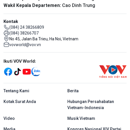
Wakil Kepala Departemen:
Cao Dinh Trung
Kontak
(084) 24 38266809
(084) 38266707
No 45, Jalan Ba Trieu, Ha Noi, Vietnam
vovworld@vov.vn
Mạng xã hội
Ikuti VOV World:
menu footer tiếng Indo
Tentang Kami
Berita
Kotak Surat Anda
Hubungan Persahabatan
Vietnam-Indonesia
Video
Musik Vietnam
Media
Kongres Nasional XIV Partai