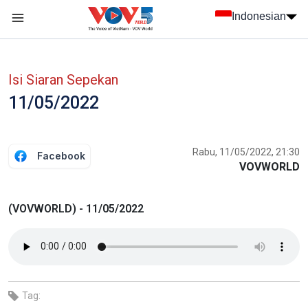
Nhảy đến nội dung
Indonesian
menu trang chủ tiếng Indo
menu phụ tiếng Indo
Isi Siaran Sepekan
11/05/2022
Rabu, 11/05/2022, 21:30
Facebook
VOVWORLD
(VOVWORLD) - 11/05/2022
Tag: