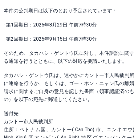
本件の公判期日は以下のとおり予定されています：
· 第1回期日：
2025年8月29日 午前7時30分
· 第2回期日：
2025年9月15日 午前7時30分
そのため、タカハシ・ゲントウ氏に対し、本件訴訟に関す
る通知を行うとともに、以下の対応を要請いたします。
タカハシ・ゲントウ氏は、速やかにカントー市人民裁判所
に連絡を行うか、もしくは、ゴー・ホン・ニャン氏の離婚
請求に関するご自身の意見を記した書面（領事認証済のも
の）を以下の宛先に郵送してください。
送付先：
カントー市人民裁判所
住所：ベトナム国、カントー( Can Tho) 市、ニンキエウ(
Ninh Kieu) 区アンビン( An Binh) 地区グエンバンクー(