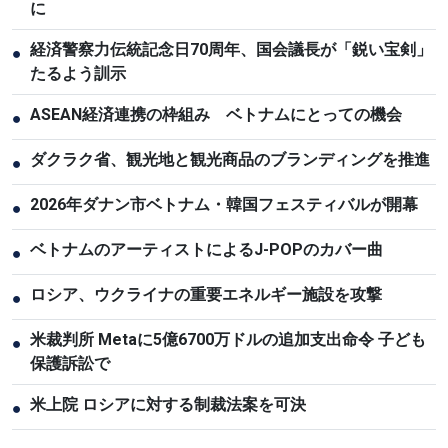
に
経済警察力伝統記念日70周年、国会議長が「鋭い宝剣」
●
たるよう訓示
ASEAN経済連携の枠組み ベトナムにとっての機会
●
ダクラク省、観光地と観光商品のブランディングを推進
●
2026年ダナン市ベトナム・韓国フェスティバルが開幕
●
ベトナムのアーティストによるJ-POPのカバー曲
●
ロシア、ウクライナの重要エネルギー施設を攻撃
●
米裁判所 Metaに5億6700万ドルの追加支出命令 子ども
●
保護訴訟で
米上院 ロシアに対する制裁法案を可決
●