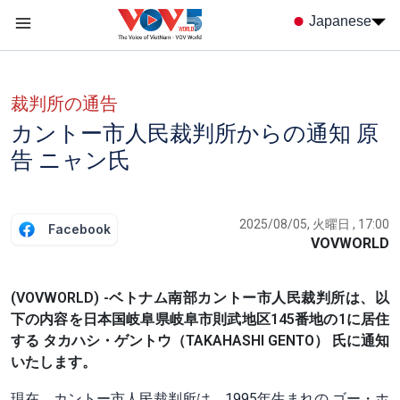
Nhảy đến nội dung
Japanese
Menu trang chủ tiếng nhật
menu phụ tiếng Nhật
裁判所の通告
カントー市人民裁判所からの通知 原
告 ニャン氏
2025/08/05, 火曜日 , 17:00
Facebook
VOVWORLD
(VOVWORLD) -ベトナム南部カントー市人民裁判所は、以
下の内容を日本国岐阜県岐阜市則武地区145番地の1に居住
する タカハシ・ゲントウ（TAKAHASHI GENTO） 氏に通知
いたします。
現在、カントー市人民裁判所は、1995年生まれの
ゴー・ホ