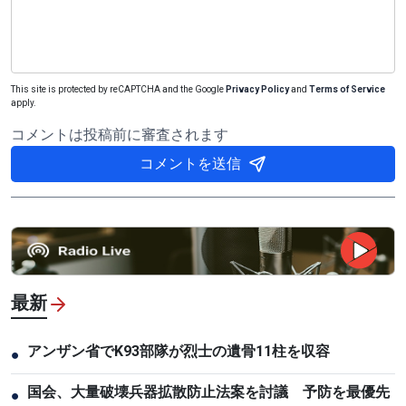
This site is protected by reCAPTCHA and the Google
Privacy Policy
and
Terms of Service
apply.
コメントは投稿前に審査されます
コメントを送信
最新
アンザン省でK93部隊が烈士の遺骨11柱を収容
●
国会、大量破壊兵器拡散防止法案を討議 予防を最優先
●