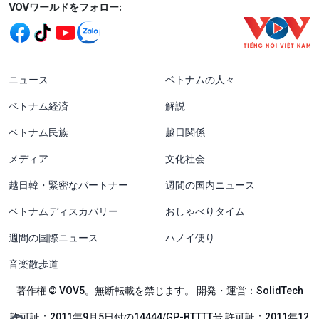
Mạng xã hội
VOVワールドをフォロー:
menu footer tiếng Nhật
ニュース
ベトナムの人々
ベトナム経済
解説
ベトナム民族
越日関係
メディア
文化社会
越日韓・緊密なパートナー
週間の国内ニュース
ベトナムディスカバリー
おしゃべりタイム
週間の国際ニュース
ハノイ便り
音楽散歩道
著作権 © VOV5。無断転載を禁じます。 開発・運営：SolidTech
許可証：2011年9月5日付の14444/GP-BTTTT号 許可証：2011年12