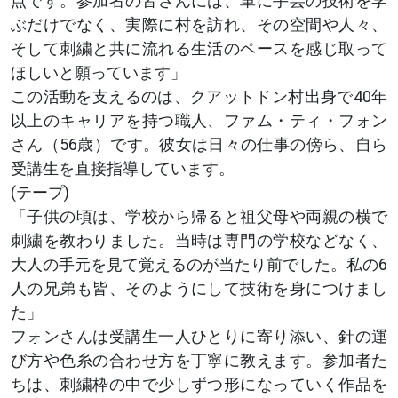
点です。参加者の皆さんには、単に手芸の技術を学
ぶだけでなく、実際に村を訪れ、その空間や人々、
そして刺繍と共に流れる生活のペースを感じ取って
ほしいと願っています」
この活動を支えるのは、クアットドン村出身で40年
以上のキャリアを持つ職人、ファム・ティ・フォン
さん（56歳）です。彼女は日々の仕事の傍ら、自ら
受講生を直接指導しています。
(テープ)
「子供の頃は、学校から帰ると祖父母や両親の横で
刺繍を教わりました。当時は専門の学校などなく、
大人の手元を見て覚えるのが当たり前でした。私の6
人の兄弟も皆、そのようにして技術を身につけまし
た」
フォンさんは受講生一人ひとりに寄り添い、針の運
び方や色糸の合わせ方を丁寧に教えます。参加者た
ちは、刺繍枠の中で少しずつ形になっていく作品を