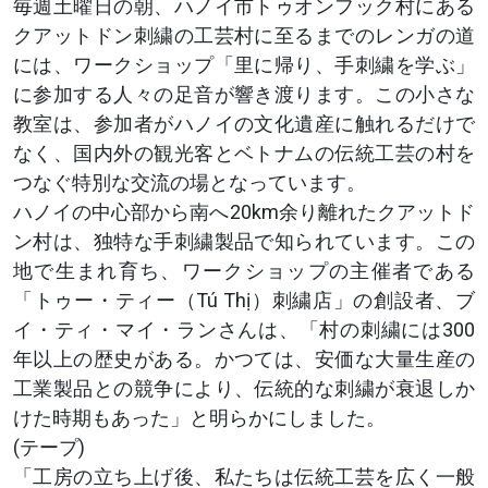
毎週土曜日の朝、ハノイ市トゥオンフック村にある
クアットドン刺繍の工芸村に至るまでのレンガの道
には、ワークショップ「里に帰り、手刺繍を学ぶ」
に参加する人々の足音が響き渡ります。この小さな
教室は、参加者がハノイの文化遺産に触れるだけで
なく、国内外の観光客とベトナムの伝統工芸の村を
つなぐ特別な交流の場となっています。
ハノイの中心部から南へ20km余り離れたクアットド
ン村は、独特な手刺繍製品で知られています。この
地で生まれ育ち、ワークショップの主催者である
「トゥー・ティー（Tú Thị）刺繍店」の創設者、ブ
イ・ティ・マイ・ランさんは、「村の刺繍には300
年以上の歴史がある。かつては、安価な大量生産の
工業製品との競争により、伝統的な刺繍が衰退しか
けた時期もあった」と明らかにしました。
(テープ)
「工房の立ち上げ後、私たちは伝統工芸を広く一般