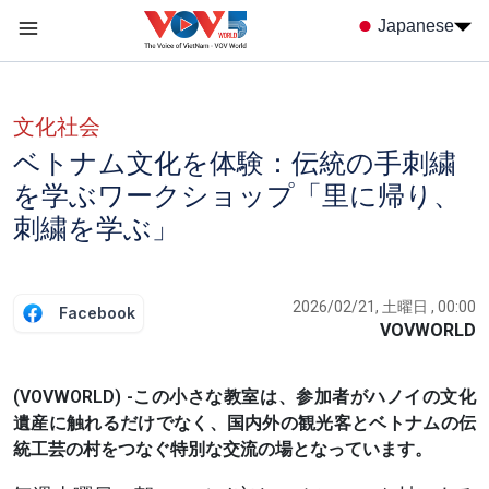
Nhảy đến nội dung
Japanese
Menu trang chủ tiếng nhật
menu phụ tiếng Nhật
文化社会
ベトナム文化を体験：伝統の手刺繍
を学ぶワークショップ「里に帰り、
刺繍を学ぶ」
2026/02/21, 土曜日 , 00:00
Facebook
VOVWORLD
(VOVWORLD) -この小さな教室は、参加者がハノイの文化
遺産に触れるだけでなく、国内外の観光客とベトナムの伝
統工芸の村をつなぐ特別な交流の場となっています。