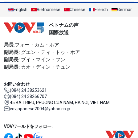
English
Vietnamese
Chinese
French
German
ベトナムの声
国際放送
局長
:フォー・カム・ホア
副局長:
グエン・ティ・トゥ・ホア
副局長:
ブイ・マイン・フン
副局長:
カオ・ディン・チュン
お問い合わせ
(084) 24 38253621
(084) 24 38266707
45 BA TRIEU, PHUONG CUA NAM, HA NOI, VIET NAM
vovjapanese2004@yahoo.co.jp
Mạng xã hội
VOVワールドをフォロー: