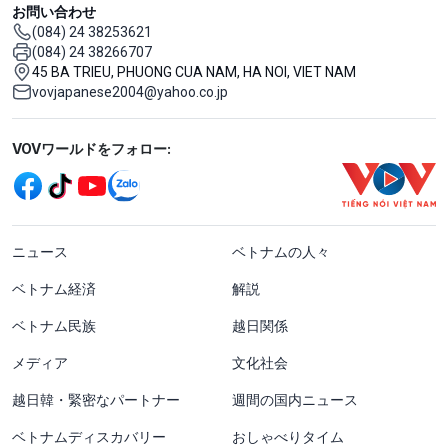
お問い合わせ
(084) 24 38253621
(084) 24 38266707
45 BA TRIEU, PHUONG CUA NAM, HA NOI, VIET NAM
vovjapanese2004@yahoo.co.jp
Mạng xã hội
VOVワールドをフォロー:
menu footer tiếng Nhật
ニュース
ベトナムの人々
ベトナム経済
解説
ベトナム民族
越日関係
メディア
文化社会
越日韓・緊密なパートナー
週間の国内ニュース
ベトナムディスカバリー
おしゃべりタイム