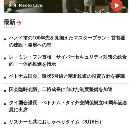
最新
ハノイ市の100年先を見据えたマスタープラン：首都圏
●
の建設・発展への志
レ・ミン・フン首相 サイバーセキュリティ対策の総合
●
的・一体的推進を指示
ベトナム国会、環状5号線と南北鉄道の投資方針を審議
●
国会臨時会議、二桁成長に向けた制度整備を加速
●
タイ国会議長 ベトナム・タイ外交関係樹立50周年記念
●
展に出席
リスナーと共におしゃべりタイム（8月6日）
●