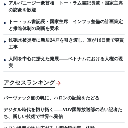
アルバニージー豪首相 トー・ラム書記長兼・国家主席
●
の訪豪を歓迎
トー・ラム書記長・国家主席 インフラ整備の計画策定
●
と推進体制の刷新を要求
鉄砲水被災者に新居24戸を引き渡し、軍が16日間で突貫
●
工事
人間を中心に据えた発展――ベトナムにおける人権の現
●
実
アクセスランキング
バーヴァック船の帆に、ハロンの記憶をたどる
デジタル時代を切り拓く――VOV国際放送部の若い記者た
ち、新しい技術で世界へ発信