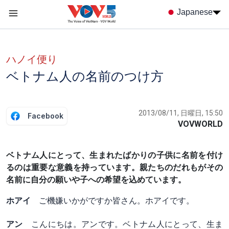
Nhảy đến nội dung
Japanese
Menu trang chủ tiếng nhật
menu phụ tiếng Nhật
ハノイ便り
ベトナム人の名前のつけ方
2013/08/11, 日曜日, 15:50
Facebook
VOVWORLD
ベトナム人にとって、生まれたばかりの子供に名前を付け
るのは重要な意義を持っています。親たちのだれもがその
名前に自分の願いや子への希望を込めています。
ホアイ
ご機嫌いかがですか皆さん。ホアイです。
アン
こんにちは。アンです。ベトナム人にとって、生ま