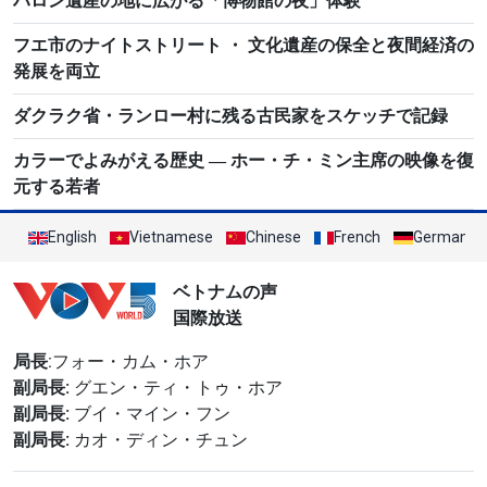
ハロン遺産の地に広がる「博物館の夜」体験
フエ市のナイトストリート ・ 文化遺産の保全と夜間経済の
発展を両立
ダクラク省・ランロー村に残る古民家をスケッチで記録
カラーでよみがえる歴史 ― ホー・チ・ミン主席の映像を復
元する若者
English
Vietnamese
Chinese
French
German
ベトナムの声
国際放送
局長
:フォー・カム・ホア
副局長:
グエン・ティ・トゥ・ホア
副局長:
ブイ・マイン・フン
副局長:
カオ・ディン・チュン