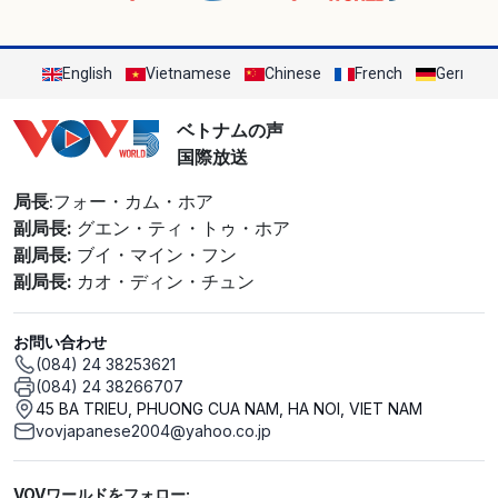
English
Vietnamese
Chinese
French
German
ベトナムの声
国際放送
局長
:フォー・カム・ホア
副局長:
グエン・ティ・トゥ・ホア
副局長:
ブイ・マイン・フン
副局長:
カオ・ディン・チュン
お問い合わせ
(084) 24 38253621
(084) 24 38266707
45 BA TRIEU, PHUONG CUA NAM, HA NOI, VIET NAM
vovjapanese2004@yahoo.co.jp
Mạng xã hội
VOVワールドをフォロー: