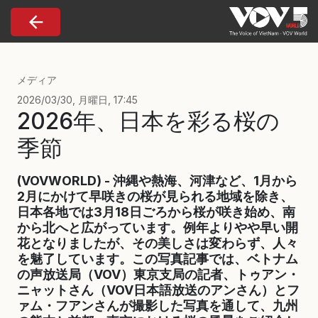
Nhảy đến nội dung
メディア
2026/03/30, 月曜日, 17:45
2026年、日本を彩る桜の
季節
(VOVWORLD) - 沖縄や熱海、河津など、1月から
2月にかけて早咲きの桜が見られる地域を除き、
日本各地では3月18日ごろから桜が咲き始め、南
から北へと広がっています。例年よりやや早い開
花となりましたが、その美しさは変わらず、人々
を魅了しています。この写真記事では、ベトナム
の声放送局（VOV）東京支局の記者、トゥアン・
ニャットさん（VOV日本語放送のアンさん）とフ
ァム・フアンさんが撮影した写真を通して、九州