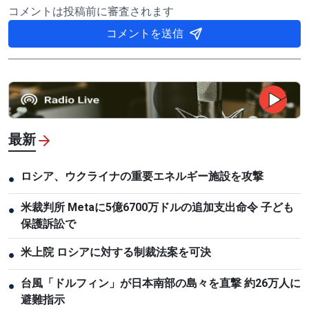
コメントは投稿前に審査されます
コメントを送信
最新
ロシア、ウクライナの重要エネルギー施設を攻撃
●
米裁判所 Metaに5億6700万ドルの追加支出命令 子ども
●
保護訴訟で
米上院 ロシアに対する制裁法案を可決
●
台風「ドルフィン」が日本南部の島々を直撃 約26万人に
●
避難指示