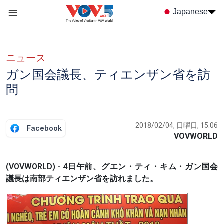
Nhảy đến nội dung
Japanese
Menu trang chủ tiếng nhật
menu phụ tiếng Nhật
ニュース
ガン国会議長、ティエンザン省を訪
問
2018/02/04, 日曜日, 15:06
Facebook
VOVWORLD
(VOVWORLD) - 4日午前、グエン・ティ・キム・ガン国会
議長は南部ティエンザン省を訪れました。