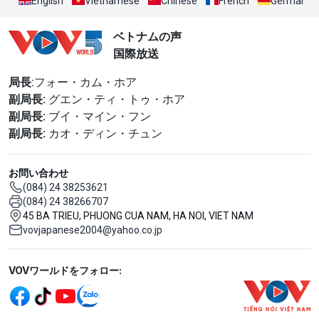
English
Vietnamese
Chinese
French
German
ベトナムの声
国際放送
局長
:フォー・カム・ホア
副局長:
グエン・ティ・トゥ・ホア
副局長:
ブイ・マイン・フン
副局長:
カオ・ディン・チュン
お問い合わせ
(084) 24 38253621
(084) 24 38266707
45 BA TRIEU, PHUONG CUA NAM, HA NOI, VIET NAM
vovjapanese2004@yahoo.co.jp
Mạng xã hội
VOVワールドをフォロー: