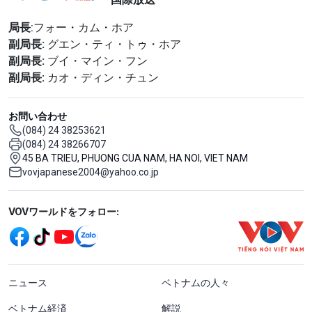
局長
:フォー・カム・ホア
副局長:
グエン・ティ・トゥ・ホア
副局長:
ブイ・マイン・フン
副局長:
カオ・ディン・チュン
お問い合わせ
(084) 24 38253621
(084) 24 38266707
45 BA TRIEU, PHUONG CUA NAM, HA NOI, VIET NAM
vovjapanese2004@yahoo.co.jp
Mạng xã hội
VOVワールドをフォロー:
menu footer tiếng Nhật
ニュース
ベトナムの人々
ベトナム経済
解説