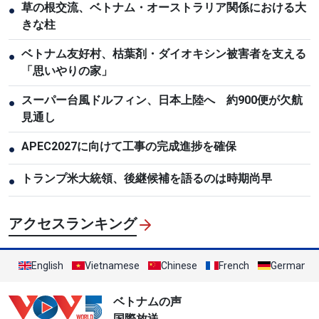
草の根交流、ベトナム・オーストラリア関係における大
●
きな柱
ベトナム友好村、枯葉剤・ダイオキシン被害者を支える
●
「思いやりの家」
スーパー台風ドルフィン、日本上陸へ 約900便が欠航
●
見通し
APEC2027に向けて工事の完成進捗を確保
●
トランプ米大統領、後継候補を語るのは時期尚早
●
アクセスランキング
English
Vietnamese
Chinese
French
German
ベトナムの声
国際放送