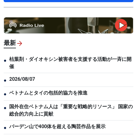
最新
枯葉剤・ダイオキシン被害者を支援する活動が一斉に開
●
催
2026/08/07
●
ベトナムとタイの包括的協力を推進
●
国外在住ベトナム人は「重要な戦略的リソース」 国家の
●
総合的力向上に貢献
バーデン山で400体を超える陶芸作品を展示
●