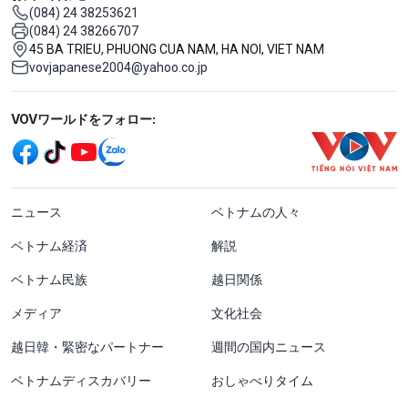
(084) 24 38253621
(084) 24 38266707
45 BA TRIEU, PHUONG CUA NAM, HA NOI, VIET NAM
vovjapanese2004@yahoo.co.jp
Mạng xã hội
VOVワールドをフォロー:
menu footer tiếng Nhật
ニュース
ベトナムの人々
ベトナム経済
解説
ベトナム民族
越日関係
メディア
文化社会
越日韓・緊密なパートナー
週間の国内ニュース
ベトナムディスカバリー
おしゃべりタイム