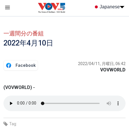
Nhảy đến nội dung
Japanese
Menu trang chủ tiếng nhật
menu phụ tiếng Nhật
一週間分の番組
2022年4月10日
2022/04/11, 月曜日, 06:42
Facebook
VOVWORLD
(VOVWORLD) -
Tag: