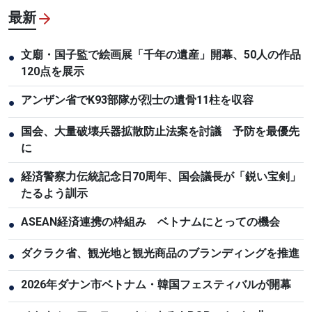
最新
文廟・国子監で絵画展「千年の遺産」開幕、50人の作品
●
120点を展示
アンザン省でK93部隊が烈士の遺骨11柱を収容
●
国会、大量破壊兵器拡散防止法案を討議 予防を最優先
●
に
経済警察力伝統記念日70周年、国会議長が「鋭い宝剣」
●
たるよう訓示
ASEAN経済連携の枠組み ベトナムにとっての機会
●
ダクラク省、観光地と観光商品のブランディングを推進
●
2026年ダナン市ベトナム・韓国フェスティバルが開幕
●