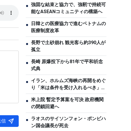
強固な結束と協力で、強靭で持続可
●
能なASEANコミュニティの構築へ
日韓との医療協力で進むベトナムの
●
医療制度改革
長野で土砂崩れ 観光客ら約390人が
●
孤立
長崎 原爆投下から81年で平和祈念
●
式典
イラン、ホルムズ海峡の再開をめぐ
●
り「米は条件を受け入れるべき」と
主張
米上院 暫定予算案を可決 政府機関
●
の閉鎖回避へ
ラオスのサイソンフォン・ポンビハ
●
送信
ン国会議長が死去