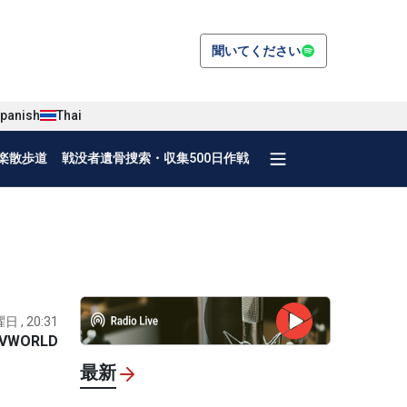
聞いてください
panish
Thai
楽散歩道
戦没者遺骨捜索・収集500日作戦
日 , 20:31
VWORLD
最新