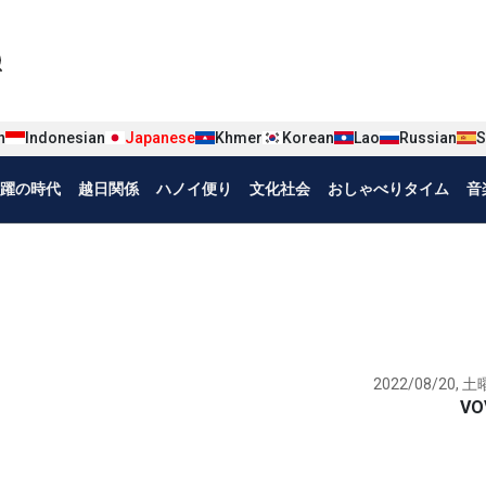
iện tiếng Nhật
n
Indonesian
Japanese
Khmer
Korean
Lao
Russian
S
躍の時代
越日関係
ハノイ便り
文化社会
おしゃべりタイム
音
2022/08/20, 土曜
VO