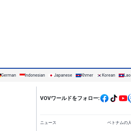
German
Indonesian
Japanese
Khmer
Korean
Lao
Mạng xã hội
VOVワールドをフォロー:
menu footer tiếng Nh
ニュース
ベトナムの