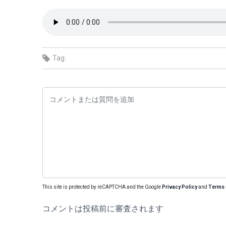
Tag:
This site is protected by reCAPTCHA and the Google
Privacy Policy
and
Terms 
コメントは投稿前に審査されます