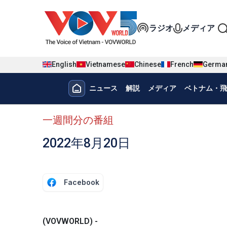
Nhảy đến nội dung
Đa phương t
ラジオ
メディア
English
Vietnamese
Chinese
French
Germa
Menu trang chủ tiếng nhật
ニュース
解説
メディア
ベトナム・飛
menu phụ tiếng Nhật
一週間分の番組
2022年8月20日
Facebook
(VOVWORLD) -