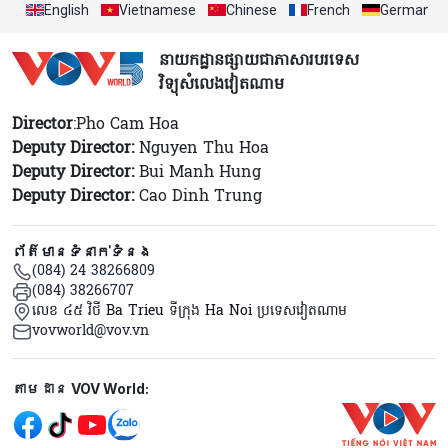
English
Vietnamese
Chinese
French
German
នាយកដ្ឋានផ្សាយជាភាសារបរទេស
វិទ្យុសំលេងវៀតណាម
Director
:Pho Cam Hoa
Deputy Director:
Nguyen Thu Hoa
Deputy Director:
Bui Manh Hung
Deputy Director:
Cao Dinh Trung
ព័ត៌មានទំនាក់ទំនង
(084) 24 38266809
(084) 38266707
លេខ ៤៥ វិថី Ba Trieu ទីក្រុង Ha Noi ប្រទេសវៀតណាម
vovworld@vov.vn
Mạng xã hội
តាមដាន VOV World: