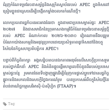
ជំរុញកំណែទម្រង់រចនាសម្ព័ន្ធនិងសុក្រិតស្ថាប័នរបស់ APEC ក្នុងទិសដៅ
ត្រៀមខ្លួនជាស្រេចដើម្បីបង្កើតកម្លាំងចលករកំណើនថ្មី។
លោកប្រធានារដ្ឋក៏បានអះអាងដែរថា ក្នុងនាមជាប្រទេសម្ចាស់ផ្ទះ APEC
២០២៧ និងជាសមាជិកនៃក្រុមកសាងកម្មវិធីកំណែទម្រង់រចនាសម្ព័ន្ធថ្មី
របស់ APEC ដំណាក់កាល ២០២៦-២០៣០ វៀតណាមនឹងបន្តរួម
ចំណែកយ៉ាងសកម្មនិងអនុវត្តប្រកបដោយប្រសិទ្ធភាពនូវទិសដៅនិងចក្ខុ
វិស័យនៃកិច្ចសហប្រតិបត្តិការ APEC។
បន្ទាប់ពីកិច្ចពិភាក្សា អង្គសន្និបាតបានឯកភាពអនុម័តលើសេចក្តីប្រកាសរួម
របស់ថ្នាក់ដឹកនាំ APEC និងគំនិតផ្តួចផ្តើមហត្ថលេខីចំនួនពីររបស់ប្រទេស
ម្ចាស់ផ្ទះប៉េរូ រួមមានផែនទីបង្ហាញផ្លូវដើម្បីជំរុញការផ្លាស់ប្តូរទៅជាសេដ្ឋកិច្ច
ផ្លូវការនិងសកលនិងសេចក្តីថ្លែងការណ៍រួម បានប្រកាសអំពីចក្ខុវិស័យថ្មីនៃ
តំបន់ពាណិជ្ជកម្មសេរីអាស៊ី-ប៉ាស៊ីហ្វិក (FTAAP)៕
Tag: