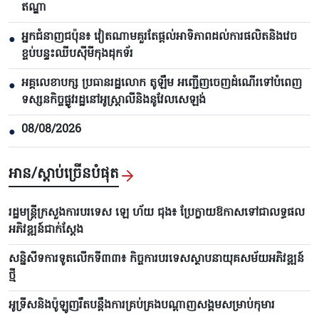
ឥណ្ឌា
អ្នកជំនាញជប៉ុន៖ វៀតណាមគួរតែផ្តល់អាទិភាពដល់ការផលិតនិងវេច
●
ខ្ចប់បន្ទះឈីបស៊ីមីកុងដុកទ័រ
អគ្គលេខាបក្ស ប្រធានរដ្ឋលោក តូឡឹម អញ្ជើញចេញដំណើរទៅបំពេញ
●
ទស្សនកិច្ចផ្លូវរដ្ឋនៅអូស្ត្រាលីនិងនូវែលសេឡង់
08/08/2026
●
អាន/ស្តាប់ច្រើនបំផុត
រដ្ឋមន្ត្រីក្រសួងការបរទេស ឡេ ហ័យ ជុង៖ ប្រែក្លាយឱកាសទៅជាលទ្ធផល
អភិវឌ្ឍន៍ជាក់ស្តែង
សន្និសីទការទូតលើកទី៣៣៖ កិច្ចការបរទេសស្ថាបនាយុគសម័យអភិវឌ្ឍន៍
ថ្មី
អូទ្រីសនិងប៉ូឡូញរឹតបន្តឹងការគ្រប់គ្រងបណ្តាញសង្គមសម្រាប់កុមារ