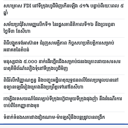
សហគ្រាស FDI នៅទីក្រុងហូជីមិញកើនឡើង ៤១% បន្ទាប់ពីរយៈពេល ៥
ឆ្នាំ
សម័យប្រជុំវិសាមញ្ញលើកទី១ នៃរដ្ឋសភានីតិកាលទី១៦ នឹងប្រារព្ធនា
ថ្ងៃទី៣ ខែសីហា
ពិធីបង្ហូតទង់អាស៊ាន៖ ជំរុញសាមគ្គីភាព កិច្ចសហប្រតិបត្តិការសម្រាប់
អនាគតនៃតំបន់
មនុស្សជាង ៥.០០០ នាក់ដើរថ្មើរជើងសម្រាប់ជនរងគ្រោះដោយសារសារ
ធាតុគីមីព័ណ៌លឿងទុំនៅទីក្រុងហូជីមិញ
ពិធីរំលឹកវិញ្ញាណក្ខន្ធ និងបញ្ចុះអដ្ឋិធាតុយុទ្ធជនពលីដែលប្រមូលបាននៅ
ឧទ្យានឡេធីរៀងគ្រោងនឹងប្រព្រឹត្តទៅនៅខែសីហា
រថភ្លើងទេសចរណ៍ដែលភ្ជាប់ទីក្រុងហ៊្វេជាមួយទីក្រុងផុងញ៉ា នឹងដំណើរការ
ចាប់ពីខែកញ្ញាខាងមុខ
ទំនាក់ទំនងសភារវាងវៀតណាម-ម៉ាឡេស៊ីនឹងបន្តត្រូវបានពង្រីក