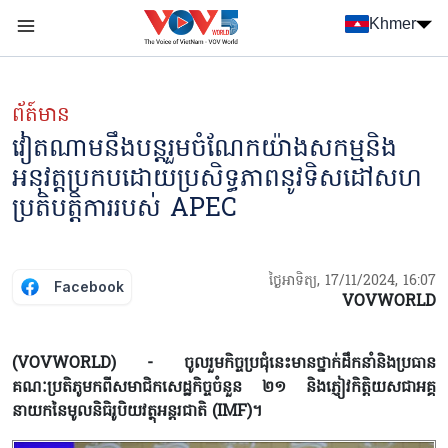
Nhảy đến nội dung
Khmer
Menu trang chủ tiếng Khmer
menu phụ tiếng Khmer
ព័ត៍មាន
វៀតណាមនឹងបន្តរួមចំណែកយ៉ាងសកម្មនិង
អនុវត្តប្រកបដោយប្រសិទ្ធភាពនូវទិសដៅសហ
ប្រតិបត្តិការរបស់ APEC
ថ្ងៃអាទិត្យ, 17/11/2024, 16:07
Facebook
VOVWORLD
(VOVWORLD) - ចូលរួមកិច្ចប្រជុំនេះមានថ្នាក់ដឹកនាំនិងប្រធាន
គណៈប្រតិភូមកពីសមាជិកសេដ្ឋកិច្ចចំនួន ២១ និងភ្ញៀវកិត្តិយសជាអគ្គ
នាយកនៃមូលនិធិរូបិយវត្ថុអន្តរជាតិ (IMF)។