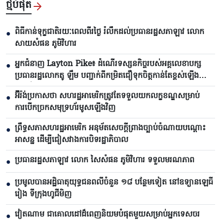
ថ្មីបំផុត
ពិធីកាន់ទុក្ខជាតិរយៈពេលពីរថ្ងៃ រំលឹកដល់ប្រធានរដ្ឋសភាឡាវ លោក
●
សាយសំផន ភូមិវិហារ
អ្នកជំនាញ Layton Pike៖ ដំណើរទស្សនកិច្ចរបស់អគ្គលេខាបក្ស
●
ប្រធានរដ្ឋលោកតូ ឡឹម បញ្ជាក់ពីកម្រិតជឿទុកចិត្តកាន់តែខ្ពស់ឡើង
រវាងវៀតណាមនិងអូស្ត្រាលី
អ៊ីរ៉ង់ប្រកាសថា សហរដ្ឋអាមេរិកត្រូវតែទទួលយកលក្ខខណ្ឌសម្រាប់
●
ការបើកច្រកសមុទ្រហ័រមូសឡើងវិញ
ព្រឹទ្ធសភាសហរដ្ឋអាមេរិក អនុម័តសេចក្តីព្រាងច្បាប់ចំណាយបណ្តោះ
●
អាសន្ន ដើម្បីជៀសវាងការបិទរដ្ឋាភិបាល
ប្រធានរដ្ឋសភាឡាវ លោក សៃសំផន ភូមិវិហារ ទទួលមរណភាព
●
ប្រមូលបានអដ្ឋិធាតុយុទ្ធជនពលីចំនួន ១៨ បន្ថែមទៀត នៅឧទ្យានឡេធី
●
រៀង ទីក្រុងហូជីមិញ
វៀតណាម ជាគោលដៅដ៏ពេញនិយមបំផុតមួយសម្រាប់អ្នកទេសចរ
●