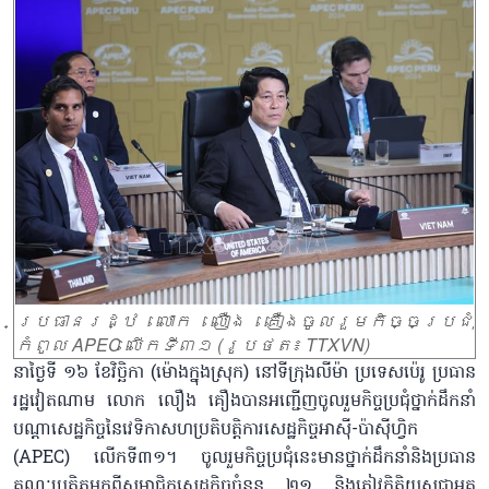
ប្រធានរដ្ឋ លោក លឿង គឿងចូលរួមកិច្ចប្រជុំ
កំពូល APEC លើកទី៣១ (រូបថត៖ TTXVN)
នាថ្ងៃទី ១៦ ខែវិច្ឆិកា (ម៉ោងក្នុងស្រុក) នៅទីក្រុងលីម៉ា ប្រទេសប៉េរូ ប្រធាន
រដ្ឋវៀតណាម លោក លឿង គឿងបានអញ្ជើញចូលរួមកិច្ចប្រជុំថ្នាក់ដឹកនាំ
បណ្តាសេដ្ឋកិច្ចនៃវេទិកាសហប្រតិបត្តិការសេដ្ឋកិច្ចអាស៊ី-ប៉ាស៊ីហ្វិក
(APEC) លើកទី៣១។ ចូលរួមកិច្ចប្រជុំនេះមានថ្នាក់ដឹកនាំនិងប្រធាន
គណៈប្រតិភូមកពីសមាជិកសេដ្ឋកិច្ចចំនួន ២១ និងភ្ញៀវកិត្តិយសជាអគ្គ