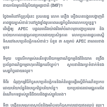
នាយកនៃមូលនិធិរូបិយវត្ថុអន្តរជាតិ (IMF)។
ថ្លែងមតិនៅកិច្ចប្រជុំនេះ ប្រធានរដ្ឋ លោក លឿង គឿងបានចង្អុលបង្ហាញពី
ភាពផ្ទុយគ្នាសំខាន់ៗនៅក្នុងផ្ទាំងរូបភាពសេដ្ឋកិច្ចពិភពលោកបច្ចុប្បន្ន។
ដើម្បីឲ្យ APEC បន្តឈរជើងយ៉ាងរឹងមាំចំពោះមុខបញ្ហាប្រឈម និង
ចាប់យកកាលានុវត្តភាពប្រកបដោយប្រសិទ្ធភាព លោកប្រធានរដ្ឋបានស្នើ
ទិសដៅសហប្រតិបត្តិការសំខាន់ៗ ចំនួន ៣ សម្រាប់ APEC នាពេលខាង
មុខ៖
ទីមួយ បន្តលើកកម្ពស់សេរីភាវូបនីយកម្មពាណិជ្ជកម្មនិងវិនិយោគ ពង្រឹង
ប្រព័ន្ធពាណិជ្ជកម្មពហុភាគីផ្អែកលើច្បាប់។ ស្ថាបនានិងរក្សាទំនាក់ទំនង
សេដ្ឋកិច្ចដោយរលូន។
ទីពីរ ជំរុញកម្មវិធីកិច្ចសហប្រតិបត្តិការនិងគំនិតផ្តួចផ្តើមស្តីពីកំណើនប្រកប
ដោយបរិយាប័ន្ននិងបច្ចេកវិជ្ជាបរិយាប័ន្ន។ យកប្រជាជនជាមជ្ឈភាពនៃ
ដំណើារការផ្លាស់ប្តូរឌីជីថលនិងផ្លាស់ប្តូរបៃតង។
ទី៣ បង្កើនសមត្ថភាពស្ថាប័ននិងអភិបាលកិច្ចសកលដោយឥតឈប់ ឈរ។